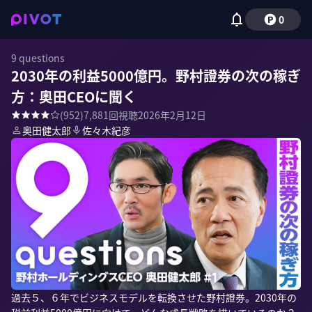
0
9 questions
2030年の利益5000億円。野村證券の次の稼ぎ
方：奥田CEOに聞く
(
952
)
7,881
回視聴
2026年2月12日
奥田健太郎
佐々木紀彦
過去５、６年でビジネスモデルを転換させた野村證券。2030年の