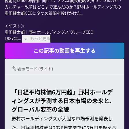
税前利益5000億円に向けて、どんな成長戦略を描いているのか？
カルチャー改革はどこまで進んだのか？野村ホールディングスの
奥田健太郎CEOに９つの質問を投げかけた。

＜ゲスト＞

奥田健太郎｜野村ホールディングス グループCEO

1987年...
もっと見る
この記事の動画を再生する
表示モード (
ライト
)
「日経平均株価6万円超」野村ホールデ
ィングスが予測する日本市場の未来と、
グローバル変革の全貌
野村ホールディングスが大胆な市場予測を発表し
た。日経平均株価は2026年末までに6万円を超える