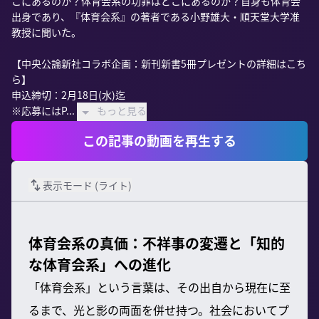
こにあるのか？体育会系の功罪はどこにあるのか？自身も体育会
出身であり、『体育会系』の著者である小野雄大・順天堂大学准
教授に聞いた。

【中央公論新社コラボ企画：新刊新書5冊プレゼントの詳細はこち
ら】

申込締切：2月18日(水)迄

※応募にはP...
もっと見る
この記事の動画を再生する
表示モード (
ライト
)
体育会系の真価：不祥事の変遷と「知的
な体育会系」への進化
「体育会系」という言葉は、その出自から現在に至
るまで、光と影の両面を併せ持つ。社会においてプ