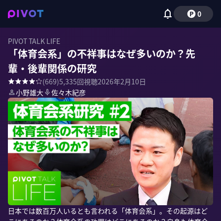
0
PIVOT TALK LIFE
「体育会系」の不祥事はなぜ多いのか？先
輩・後輩関係の研究
(
669
)
5,335
回視聴
2026年2月10日
小野雄大
佐々木紀彦
日本では数百万人いるとも言われる「体育会系」。その起源はど