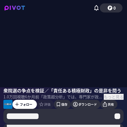
0
会田卓司
衆院選の争点を検証／「責任ある積極財政」の是非を問う
小黒一正
小手森千紗
もっと見る
1.0万
回視聴
6か月前
「政策超分析」では、専門家が政策や国際情勢を徹底解説。今回のテーマは「衆院選の争点」。前編では、高市政権の「責任ある積極財政」を検証する。 ＜出演者＞ 会田卓司｜クレディ・アグリコル証券 チーフエコノミスト ジョンズ・ホプキンス大学経済学博士課程単位取得。メリルリンチ日本証券、バークレイズ、ブレヴァン・ハワード、UBS証券、ソシエテ・ジェネラル、岡三証券でチーフエコノミストを務めたのち、現職。インスティチューショナル・インヴェスター誌エコノミスト・ランキングで2位。現在、日本成長戦略会議の有識者構成員を務める。 小黒一正｜法政大学経済学部教授 京都大学理学部卒業、一橋大学大学院経済学研究科博士課程修了。1997年大蔵省（現財務省）入省後、大臣官房文書課法令審査官補、関税局監視課総括補佐、財務省財務総合政策研究所主任研究官、一橋大学経済研究所准教授などを経て現職。 ＜目次＞
フォロー
評価
保存
ダウンロード
共有