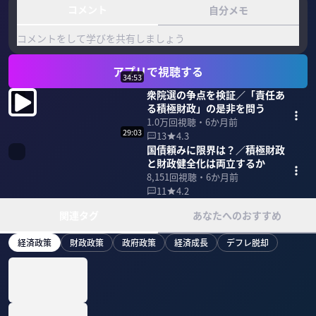
コメント
自分メモ
コメントをして学びを共有しましょう
アプリで視聴する
34:53
衆院選の争点を検証／「責任あ
る積極財政」の是非を問う
1.0万
回視聴・
6か月前
29:03
13
4.3
国債頼みに限界は？／積極財政
と財政健全化は両立するか
8,151
回視聴・
6か月前
11
4.2
関連タグ
あなたへのおすすめ
経済政策
財政政策
政府政策
経済成長
デフレ脱却