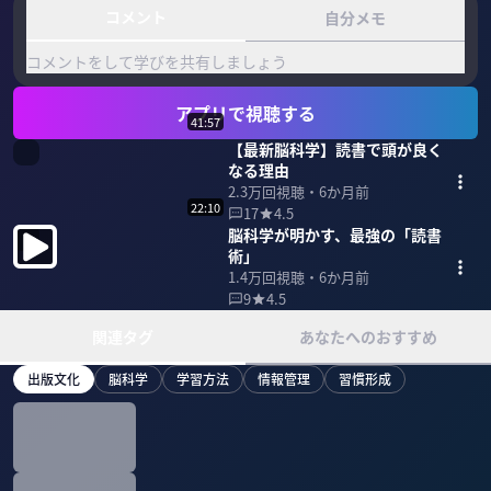
コメント
自分メモ
コメントをして学びを共有しましょう
アプリで視聴する
41:57
【最新脳科学】読書で頭が良く
なる理由
2.3万
回視聴・
6か月前
22:10
17
4.5
脳科学が明かす、最強の「読書
術」
1.4万
回視聴・
6か月前
9
4.5
関連タグ
あなたへのおすすめ
出版文化
脳科学
学習方法
情報管理
習慣形成