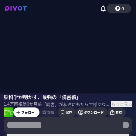
0
毛内拡
脳科学が明かす、最強の「読書術」
磯貝初奈
もっと見る
1.4万
回視聴
6か月前
「読書」が私達にもたらす様々なメリットが、脳科学の研究でわかってきた。「本の読み方」の違いは脳にどのように影響するのか？暗記に最も適した読書法は？脳科学者の毛内拡氏に聞いた。 ＜ゲスト＞ 毛内拡｜脳科学者 お茶の水女子大学基幹研究院自然科学系助教。2013年、東京工業大学大学院総合理工学研究科 博士課程修了。博士（理学）。日本学術振興会特別研究員、理化学研究所脳科学総合研究センター研究員を経て、2018年より現職。専門は脳神経科学。可能性教育グループ学術顧問。著書に『脳を司る「脳」一最新研究で見えてきた、驚くべき脳のはたらき』（講談社ブルーバックス）など。 ＜参考書籍＞ 『読書する脳』 毛内拡（著）SBクリエイティブ（刊）
フォロー
評価
保存
ダウンロード
共有