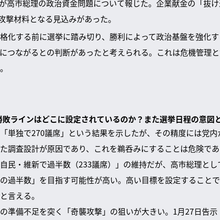
信が高市総理の政治資金問題について報じた。企業献金の「抜
攻撃材料となる見込みがあった。
格化する前に選挙に踏み切り、勝利によって政治基盤を強化す
につながるとの判断があったと考えられる。これは危機管理と
。
る勝敗ラインはどこに設定されているのか？また選挙日程の意図
「単独で270議席」という結果を示したが、その精度には党内
た調査設計が原因であり、これを鵜呑みにすることは危険であ
自民・維新で過半数（233議席）」の維持だが、高市総理とし
の過半数」を目指す可能性が高い。高い目標を設定することで
と言える。
の準備不足を突く「奇襲攻撃」の狙いが大きい。1月27日告示