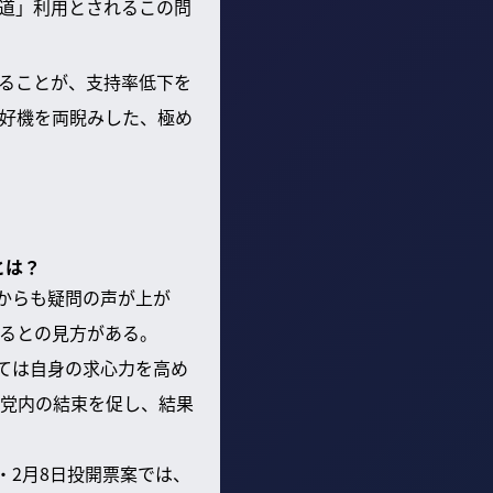
け道」利用とされるこの問
ることが、支持率低下を
好機を両睨みした、極め
とは？
からも疑問の声が上が
るとの見方がある。
ては自身の求心力を高め
党内の結束を促し、結果
・2月8日投開票案では、