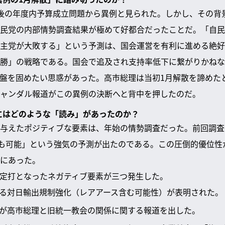
後の年度内予算成立問題から異例と見られた。しかし、その背
民党の内部情勢調査結果が極めて好都合だったことだ。「自民
主党が大敗する」という予測は、国会運営を有利に進める絶好
勝」の戦略である。国会で追及され支持率低下に繋がりかねな
盤を固めたい思惑があった。高市総理は当初1月解散を諦めた
ャンダル報道がこの異例の決断へと背中を押したのだ。
定にはどのような「読み」があったのか？
与えたポジティブな要素は、年始の情勢調査だった。前回調査
得も可能」という強気の予測が出たのである。この圧倒的優位性
にあった。
定打となったネガティブ要素が三つ発生した。
よる対日輸出規制強化（レアアース含む可能性）が表明された。
春が高市総理と旧統一教会の関係に関する報道を出した。