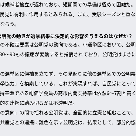
は候補者擁立が遅れており、短期間での準備は極めて困難だ。
民党に有利に作用するとみられる。また、受験シーズンと重な
なろう。
」公明党の動きが選挙結果に決定的な影響を与えるのはなぜか？
の不確定要素は公明党の動向である。小選挙区において、公明
80〜90もの議席が変動すると指摘されており、公明党はまさ
の選挙区に候補を立てず、その見返りに他の選挙区での公明票
挙協力」を模索している。これが実現すれば、自民党にとって
持基盤である創価学会員の高市内閣支持率は依然6〜7割と高
的な連携に踏み切るかは不透明だ。
の意向」の間で揺れる公明党は、全面的に立憲と組むことで、
共産党との連携に難色を示す公明党は、結果として、部分的協