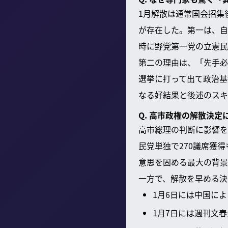
1月解散は通常国会招集
が存在した。第一は、自
時に野党第一党の立憲民
第二の理由は、「先手必
選挙に打って出て政治基
なる好結果と後述のスキ
Q. 高市政権の解散決
高市総理の判断に影響を
民党単独で270議席獲
意思を固める最大の背景
一方で、解散を早める決
1月6日には中国に
1月7日には週刊文