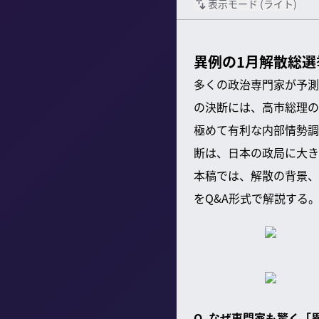
表示モード (
ライト
)
異例の1月解散総
多くの政治専門家が予測
の決断には、高市総理の
極めて有利な内部情勢調
断は、日本の政局に大き
本稿では、解散の背景、
をQ&A形式で解説する
Q. なぜ専門家も驚く