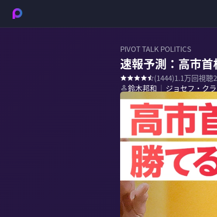
PIVOT TALK POLITICS
速報予測：高市首
(
1444
)
1.1万
回視聴
鈴木邦和
ジョセフ・クラ
｜