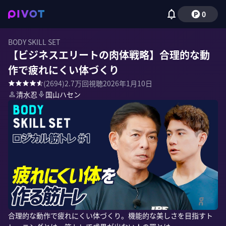
0
BODY SKILL SET
【ビジネスエリートの肉体戦略】合理的な動
作で疲れにくい体づくり
(
2694
)
2.7万
回視聴
2026年1月10日
清水忍
国山ハセン
合理的な動作で疲れにくい体づくり。機能的な美しさを目指すト