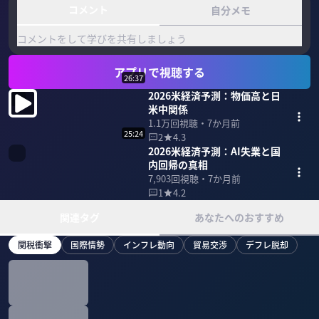
コメント
自分メモ
コメントをして学びを共有しましょう
アプリで視聴する
26:37
2026米経済予測：物価高と日
米中関係
1.1万
回視聴・
7か月前
25:24
2
4.3
2026米経済予測：AI失業と国
内回帰の真相
7,903
回視聴・
7か月前
1
4.2
関連タグ
あなたへのおすすめ
関税衝撃
国際情勢
インフレ動向
貿易交渉
デフレ脱却