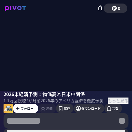
0
今村卓
2026米経済予測：物価高と日米中関係
小手森千紗
もっと見る
1.1万
回視聴
7か月前
2026年のアメリカ経済を徹底予測。トランプ関税やAIによるエネルギー需要増、牛肉価格高騰がもたらす物価高の正体を分析。関税引き上げの限界点や、米中首脳による異例の頻回会談が示唆する「米中蜜月」の可能性を考察。 ＜ゲスト＞ 今村 卓｜丸紅経済研究所 代表 丸紅米国ワシントン事務所長を経て2017年より丸紅経済研究所を率いる。米国政治経済から世界情勢まで幅広く分析、論説を行う。米国での政府渉外活動を通じ独自の米国観を培ってきた。ABAC日本代理委員や経団連の役職も歴任。 ＜目次＞
フォロー
評価
保存
ダウンロード
共有