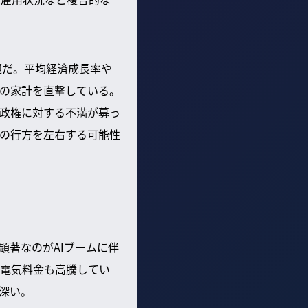
題だ。平均経済成長率や
の家計を直撃している。
政権に対する不満が募っ
の行方を左右する可能性
顕著なのがAIブームに伴
電気料金も高騰してい
深い。