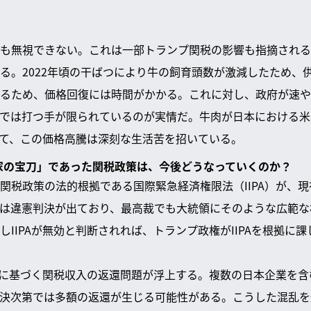
も無視できない。これは一部トランプ関税の影響も指摘される
る。2022年頃の干ばつにより牛の飼育頭数が激減したため、
るため、価格回復には時間がかかる。これに対し、政府が速や
では打つ手が限られているのが実情だ。牛肉が日本における米
て、この価格高騰は深刻な生活苦を招いている。
伝家の宝刀」であった関税政策は、今後どうなっていくのか？
関税政策の法的根拠である国際緊急経済権限法（IIPA）が、
は違憲判決が出ており、最高裁でも大統領にそのような広範な
しIIPAが無効と判断されれば、トランプ政権がIIPAを根拠に
PAに基づく関税収入の返還問題が浮上する。複数の日本企業を
決次第では多額の返還が生じる可能性がある。こうした混乱を避