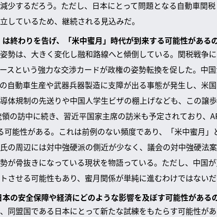
減少するだろう。ただし、日本にとって問題となる自動車関税（
立しているため、継続される見込みだ。
立」は終わりを告げ、「米中蜜月」時代が到来する可能性がある
姿勢は、大きく変化し融和路線へと傾倒している。関税戦争に
ースという強力な交渉カードが政権の姿勢転換を促した。中国
の自動車生産や武器兵器製造に支障が出る事態が発生し、米国
導体規制の先送りや中国人学生ビザの棚上げなども、この譲歩
統領の訪中に続き、習近平国家主席の訪米も予定されており、AP
る可能性がある。これは前例のない頻度であり、「米中蜜月」
氏の周辺には対中強硬派の側近が少なく、議会の対中強硬法案
勢が骨抜きになっている現状を物語っている。ただし、中国が
トさせる可能性もあり、蜜月関係が単純に進むわけではないだ
、日本の安全保障や経済にどのような影響を及ぼす可能性がある
、同盟国である日本にとって新たな試練をもたらす可能性があ