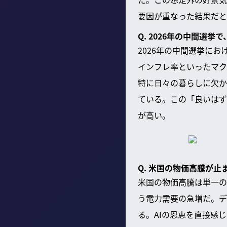
要因が重なった結果だと
Q. 2026年の中間選
2026年の中間選挙に
インフレ率といったマク
特に日々の暮らしに欠か
ている。この「良いはず
が高い。
Q. 米国の物価高騰が
米国の物価高騰は単一の
う電力需要の急増だ。デ
る。AIの恩恵を直接感