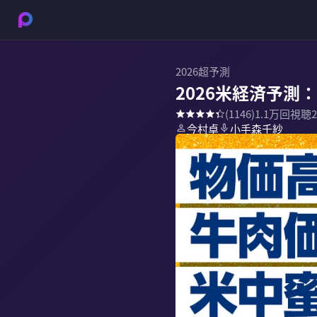
2026超予測
2026米経済予測
(
1146
)
1.1万
回視聴
今村卓
小手森千紗