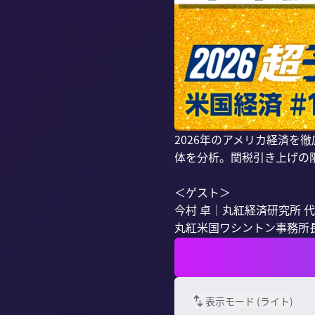
2026年のアメリカ経済を
体を分析。関税引き上げの
＜ゲスト＞

今村 卓｜丸紅経済研究所 代
丸紅米国ワシントン事務所長を経
表示モード (
ライト
)