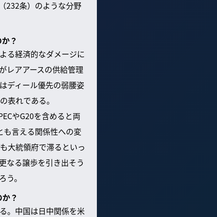
232条）のような分野
のか？
よる経済的なダメージに
がレアアースの供給管理
はディール優先の弱腰姿
の表れである。
ECやG20を含めると両
とも言える関係性への変
も大統領府で滞るといっ
更なる譲歩を引き出そう
ろう。
のか？
る。中国は日中関係を米