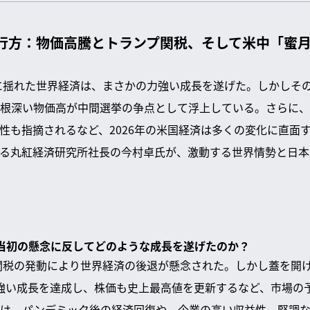
の行方：物価高騰とトランプ関税、そして米中「蜜
税に揺れた世界経済は、まさかの力強い成長を遂げた。しかしその
根深い物価高が中間選挙の争点として浮上している。さらに、
性も指摘されるなど、2026年の米国経済は多くの変化に直面
る丸紅経済研究所社長の今村卓氏が、激動する世界情勢と日本
済は当初の懸念に反してどのような成長を遂げたのか？
プ関税の発動により世界経済の後退が懸念された。しかし蓋を開
強い成長を達成し、株価も史上最高値を更新するなど、市場の
気は、パンデミック後の経済回復や、企業の高い収益性、堅調