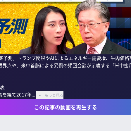
徹底予測。トランプ関税やAIによるエネルギー需要増、牛肉価
限界点や、米中首脳による異例の頻回会談が示唆する「米中蜜月
表

て2017年...
もっと見る
この記事の動画を再生する