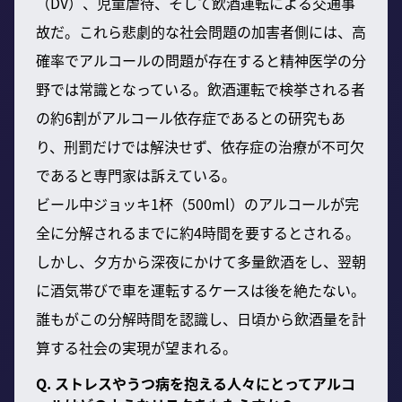
（DV）、児童虐待、そして飲酒運転による交通事
故だ。これら悲劇的な社会問題の加害者側には、高
確率でアルコールの問題が存在すると精神医学の分
野では常識となっている。飲酒運転で検挙される者
の約6割がアルコール依存症であるとの研究もあ
り、刑罰だけでは解決せず、依存症の治療が不可欠
であると専門家は訴えている。
ビール中ジョッキ1杯（500ml）のアルコールが完
全に分解されるまでに約4時間を要するとされる。
しかし、夕方から深夜にかけて多量飲酒をし、翌朝
に酒気帯びで車を運転するケースは後を絶たない。
誰もがこの分解時間を認識し、日頃から飲酒量を計
算する社会の実現が望まれる。
Q. ストレスやうつ病を抱える人々にとってアルコ