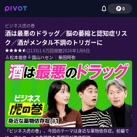
0
ビジネス虎の巻
酒は最悪のドラッグ／脳の萎縮と認知症リス
ク／酒がメンタル不調のトリガーに
(
2133
)
1.6万
回視聴
2026年1月6日
松本俊彦
国山ハセン
｜
柴田阿弥
「ビジネス虎の巻」、今回のテーマは身近な薬物依存症。前編で