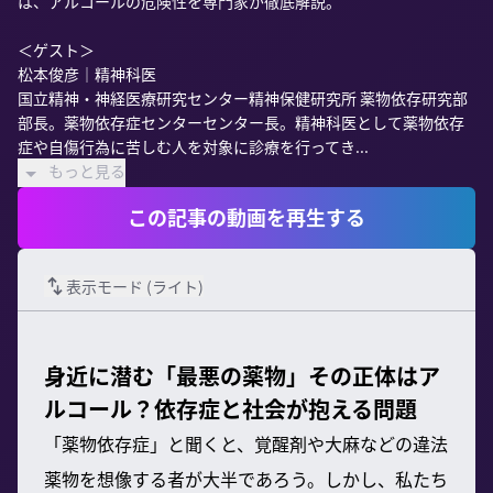
は、アルコールの危険性を専門家が徹底解説。

＜ゲスト＞

松本俊彦｜精神科医

国立精神・神経医療研究センター精神保健研究所 薬物依存研究部 
部長。薬物依存症センターセンター長。精神科医として薬物依存
症や自傷行為に苦しむ人を対象に診療を行ってき...
もっと見る
この記事の動画を再生する
表示モード (
ライト
)
身近に潜む「最悪の薬物」その正体はア
ルコール？依存症と社会が抱える問題
「薬物依存症」と聞くと、覚醒剤や大麻などの違法
薬物を想像する者が大半であろう。しかし、私たち