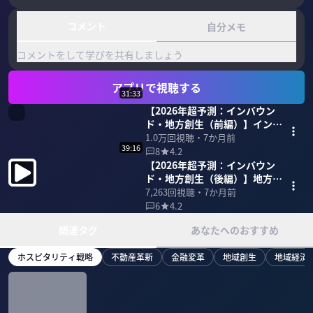
コメント
自分メモ
コメントをして学びを共有しましょう
アプリで視聴する
31:33
【2026年超予測：インバウン
ド・地方創生（前編）】インバ
ウンド地方元年／ソロ旅が大人
1.0万
回視聴・
7か月前
39:16
気／AI検索に強い宿が勝つ
8
4.2
【2026年超予測：インバウン
ド・地方創生（後編）】地方の
命運は地銀次第。台風の目は、
7,263
回視聴・
7か月前
SBI
6
4.2
関連タグ
あなたへのおすすめ
ホスピタリティ戦略
不動産革新
金融変革
地域創生
地域経済