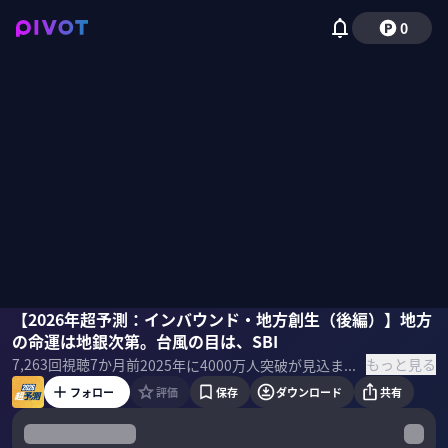
0
木下斉
【2026年超予測：インバウンド・地方創生（後編）】地方
永谷亜矢子
佐々木紀彦
の命運は地銀次第。台風の目は、SBI
もっと見る
7,263
回視聴
7か月前
2025年に4000万人突破が見込まれるインバウンド。この勢いは2026年も続くのかインバウンド経済をさらに盛り上げるために、どんな経営努力が求められているのか？インバウンド・地方創生をテーマに、同分野の専門家である永谷亜矢子氏と木下斉氏に超予測してもらった。 ▼プロフィール 永谷 亜矢子｜立教大学客員教授 ナイトタイムエコノミー推進協議会 理事。立教大卒業後、リクルートにて営業、企画、編集を担う。退社後、TGC創立時にチーフプロデューサーに就任。2008年日経ウーマンオブザイヤー2位受賞。吉本興業執行役員を経て、2016年anを設立し独立。現在、官民事業のプロデュースを幅広く担う。 木下 斉｜地域づくり法人AIA代表理事 早大高等学院在学中の2000年に起業を経験。同年、「IT革命」で流行語大賞受賞。早大卒業後、一橋大大学院にて地域政策を研究し、経済産業研究所などで調査業務に従事。2008年に熊本城東マネジメントを設立。各地の事業会社設立や地域活性化伝道師として活躍。 ▼関連書籍 『観光"未"立国～ニッポンの現状～』 永谷 亜矢子（著）扶桑社（刊）
フォロー
評価
保存
ダウンロード
共有