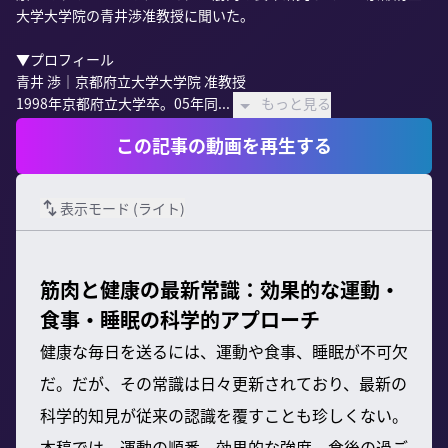
大学大学院の青井渉准教授に聞いた。

▼プロフィール

青井 渉｜京都府立大学大学院 准教授

1998年京都府立大学卒。05年同...
もっと見る
この記事の動画を再生する
表示モード (
ライト
)
筋肉と健康の最新常識：効果的な運動・
食事・睡眠の科学的アプローチ
健康な毎日を送るには、運動や食事、睡眠が不可欠
だ。だが、その常識は日々更新されており、最新の
科学的知見が従来の認識を覆すことも珍しくない。
本稿では、運動の順番、効果的な強度、食後の過ご