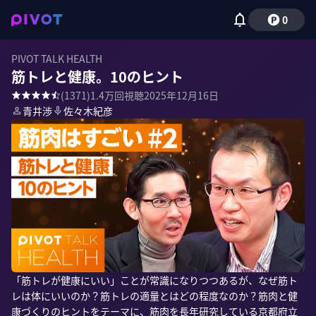
0
PIVOT TALK HEALTH
筋トレと健康。10のヒント
(
1371
)
1.4万
回視聴
2025年12月16日
青井渉
佐々木紀彦
「筋トレが健康にいい」ことが常識になりつつあるが、なぜ筋ト
レは体にいいのか？筋トレの適量とはどの程度なのか？筋肉と健
康づくりのヒントをテーマに、筋肉を長年研究している京都府立