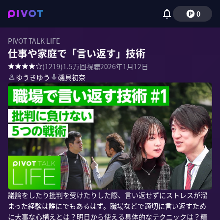
0
PIVOT TALK LIFE
仕事や家庭で「言い返す」技術
(
1219
)
1.5万
回視聴
2026年1月12日
ゆうきゆう
磯貝初奈
議論をしたり批判を受けたりした際、言い返せずにストレスが溜
まった経験は誰にでもあるはず。職場などで適切に言い返すため
に大事な心構えとは？明日から使える具体的なテクニックは？精