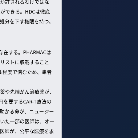
が許されるわけではな
ができる。HDCは徹底
処分を下す権限を持つ。
在する。PHARMACは
リストに収載すること
ル程度で済むため、患者
薬や先端がん治療薬が、
を要するCAR-T療法の
助かる命が、ニュージー
いた一部の医師は、オー
医師が、公平な医療を求