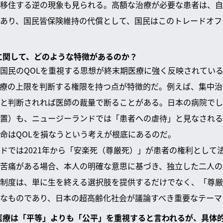
移住する逆の現象も見られる。高額な治療が必要な患者は、自
あり、国民皆保険維持の代償として、国民はこのトレードオフ
死に関して、どのような特徴があるのか？
国民のQOLを重視する思想が終末期医療に強く反映されてい
療の上限を判断する権限を持つ点が特徴的だ。例えば、集中治療
と判断されれば医師の裁量で断ることがある。日本の病院でし
置）も、ニュージーランドでは「患者への虐待」と見なされる
命はQOLを損なうという考えが根底にあるのだ。
ドでは2021年から「安楽死（尊厳死）」が患者の権利として
苦痛がある場合、本人の明確な意思に基づき、独立した二人の
制度は、単に生を終える選択肢を提供するだけでなく、「尊厳
なものであり、日本の超高齢化社会が議論すべき重要なテーマ
の医療は「平等」よりも「公平」を重視すると言われるが、具体