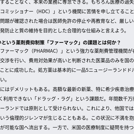
することなく、本来の業務に専念できる。もちろん医療の過失
コミッショナー（HDC）」という機関に苦情を申し立てること
問題が確認された場合は医師免許の停止や再教育など、厳しい
発防止と質の維持を目的とした合理的な仕組みと言えよう。
ないという薬剤費抑制策「ファーマック」の課題とは何か？
ァーマック（PHARMAC）」という強力な薬剤費管理機関が存
交渉を行い、費用対効果が高いと判断された医薬品のみを国の
ことに成功した。処方薬は基本的に一品5ニュージーランドド
い。
にはデメリットもある。高額な最新の新薬、特に希少疾患治療
なく利用できない「ドラッグ・ラグ」という課題だ。年間数千万円
ーランドでは原則として受けられない。これにより、他国では
いう倫理的ジレンマが生じることもある。この状況に不満を抱
が可能な国へ流出する。一方で、米国の医療制度に疑問を持つ