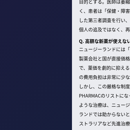
目的とする。医師は萎縮
く、患者は「保健・障害
した第三者調査を行い、
個人の追及ではなく、再
Q. 高額な新薬が使え
ニュージーランドには「フ
製薬会社と国が直接価格
で、薬価を劇的に抑える
の費用負担は非常に少な
しかし、この厳格な制度
PHARMACのリストに
ような治療は、ニュージ
ランドでは助からないと
ストラリアなど先進治療