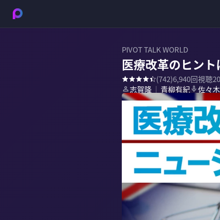
PIVOT TALK WORLD
医療改革のヒント
(
742
)
6,940
回視聴
2
志賀隆
青柳有紀
佐々木
｜