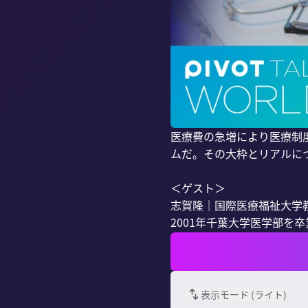
医療費の急増により医療制
ムだ。その大枠とリアルに
＜ゲスト＞

志賀隆｜国際医療福祉大学教
2001年千葉大学医学部を卒
表示モード (
ライト
)