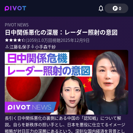
0
PIVOT NEWS
日中関係悪化の深層：レーダー照射の意図
(
1059
)
1.0万
回視聴
2025年12月9日
江藤名保子
小手森千紗
長引く日中関係悪化の裏側にある中国の「認知戦」について解
説。自らを新秩序の担い手とし、日本を悪役に仕立てるイメージ
戦略が対日圧力の深層にあるという。深刻な国内経済を背景とし