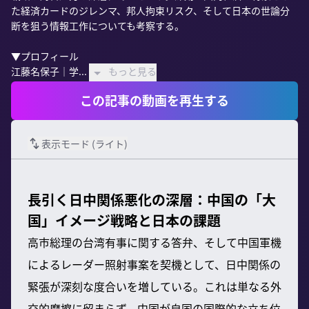
た経済カードのジレンマ、邦人拘束リスク、そして日本の世論分
断を狙う情報工作についても考察する。

▼プロフィール

江藤名保子｜学...
もっと見る
この記事の動画を再生する
表示モード (
ライト
)
長引く日中関係悪化の深層：中国の「大
国」イメージ戦略と日本の課題
高市総理の台湾有事に関する答弁、そして中国軍機
によるレーダー照射事案を契機として、日中関係の
緊張が深刻な度合いを増している。これは単なる外
交的摩擦に留まらず、中国が自国の国際的な立ち位