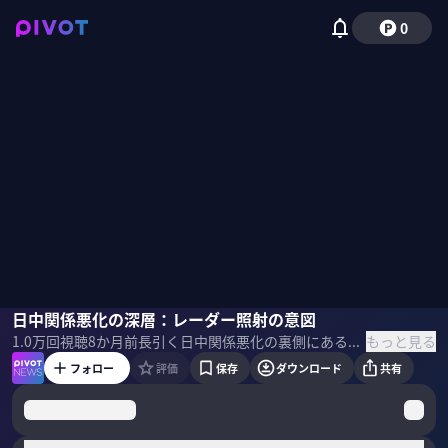
0
江藤名保子
日中関係悪化の深層：レーダー照射の意図
小手森千紗
もっと見る
1.0万
回視聴
8か月前
長引く日中関係悪化の裏側にある中国の「認知戦」について解説。自らを新秩序の担い手とし、日本を悪役に仕立てるイメージ戦略が対日圧力の深層にあるという。深刻な国内経済を背景とした経済カードのジレンマ、邦人拘束リスク、そして日本の世論分断を狙う情報工作についても考察する。 ▼プロフィール 江藤名保子｜学習院大学法学部教授 地経学研究所 中国グループ長。専門は東アジア国際政治、日中関係。スタンフォード大学修士課程、慶應義塾大学博士課程修了。博士（法学）。JETRO アジア経済研究所、人間文化研究機構地域研究推進センターなどを経て現職。 ＜目次＞
フォロー
評価
保存
ダウンロード
共有