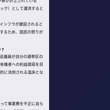
予算が計上されている
バック）として還流すると
インフラが建設されると
するため、国民の怒りが
か？
会議員が自分の選挙区の
有権者への利益誘導を目
的に流用される温床とな
使って事業費を不正に自ら