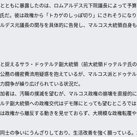
とともに暴露したのは、ロムアルデス元下院議長によって予算
氏だ。彼は政権から「トカゲのしっぽ切り」にされそうになり
ルデス元議長の関与を具体的に告発し、マルコス大統領自身も
と捉えるサラ・ドゥテルテ副大統領（前大統領ドゥテルテ氏の
公務の機密費流用疑惑を抱えているが、マルコス派とドゥテル
力闘争が繰り広げられている状況だ。
加者は、汚職の撲滅を望むが、マルコス政権の崩壊を直接的に
ルテ副大統領への政権交代はデモ隊にとっても望むところでは
は政権から離反する動きを見せておらず、大規模な政権転覆や
同士の争いにうんざりしており、生活改善を強く願っている。2