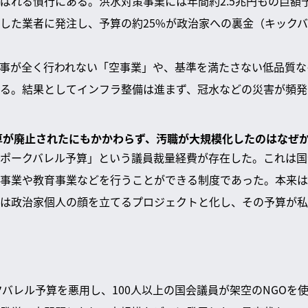
ばれる慣行にある。洪水対策事業には年間約2.5兆円もの巨額
した業者に発注し、予算の約25%が政治家への裏金（キック
事が全く行われない「空事業」や、基準を満たさない低品質な
る。結果としてインフラ整備は進まず、冠水などの災害が頻発
予算が廃止されたにもかかわらず、汚職が大規模化したのはなぜ
ポークバレル予算」という議員裁量経費が存在した。これは国
事業や教育事業などを行うことができる制度であった。本来は
は政治家個人の顔を立てるプロジェクトと化し、その予算が私
ークバレル予算を悪用し、100人以上の国会議員が架空のNGOを