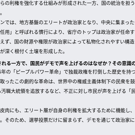
らの利権を強化する仕組みが形成された一方、国の統治を担う
。
ンでは、地方基盤のエリートが政治家となり、中央に集まった
任用」と呼ばれる慣行により、省庁のトップは政治家が任命す
えず、国の財源や権限が政治家によって私物化されやすい構造
が深く根付く土壌を形成した。
持される一方で、国民がデモで声を上げるのはなぜか？その意識
86年の「ピープルパワー革命」で独裁政権を打倒した歴史を持
取ったこの劇的な革命は、世界中の権威主義体制下の民衆を鼓
にも汚職大統領を追放するなど、不正に対し市民が声を上げる「
皮肉にも、エリート層が自身の利権を拡大するために機能し、
。そのため、選挙投票だけに留まらず、デモを通じて政治家に