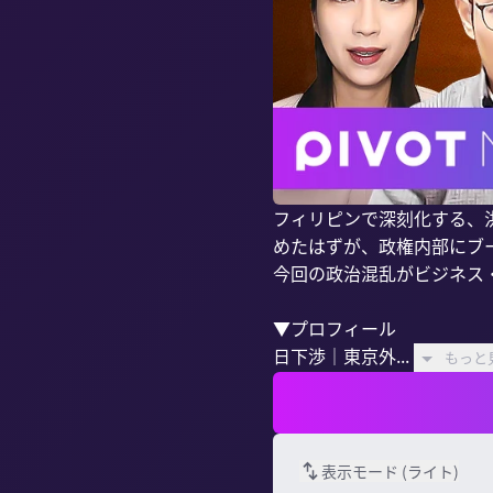
フィリピンで深刻化する、
めたはずが、政権内部にブ
今回の政治混乱がビジネス
▼プロフィール

日下渉｜東京外...
もっと
表示モード (
ライト
)