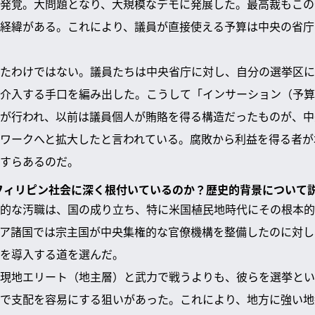
発覚。大問題となり、大規模なデモに発展した。最高裁もこの
経緯がある。これにより、議員が直接使える予算は中央の省庁
たわけではない。議員たちは中央省庁に対し、自分の選挙区に
介入する手口を編み出した。こうして「インサーション（予算
が行われ、以前は議員個人が賄賂を得る構造だったものが、中
ワークへと拡大したと言われている。腐敗から利益を得る者が
すらあるのだ。
ぜフィリピン社会に深く根付いているのか？歴史的背景について
的な汚職は、国の成り立ち、特に米国植民地時代にその根本的
ア諸国では宗主国が中央集権的な官僚機構を整備したのに対し
を導入する道を選んだ。
現地エリート（地主層）と武力で戦うよりも、彼らを選挙とい
で支配を容易にする狙いがあった。これにより、地方に強い地