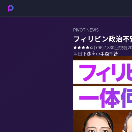
PIVOT NEWS
フィリピン政治不
(
796
)
7,830
回視聴
2
日下渉
小手森千紗