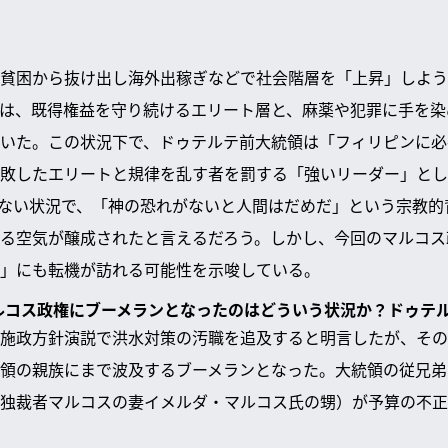
貧困から抜け出し海外出稼ぎなどで社会階層を「上昇」しよう
は、既得権益を守り続けるエリート層と、麻薬や犯罪に手を染
いた。この状況下で、ドゥテルテ前大統領は「フィリピンに必
敗したエリートと規律を乱す者を罰する「強いリーダー」とし
ない状況で、「神の恐れがないと人間はだめだ」という宗教的
る空気が醸成されたと言えるだろう。しかし、今回のマルコス
」にも転機が訪れる可能性を示唆している。
マルコス政権にブーメランとなったのはどういう状況か？ドゥテ
施政方針演説で洪水対策の汚職を追及すると明言したが、その
領の親族にまで波及するブーメランとなった。大統領の従兄弟
独裁者マルコスの妻イメルダ・マルコス氏の甥）が予算の不正