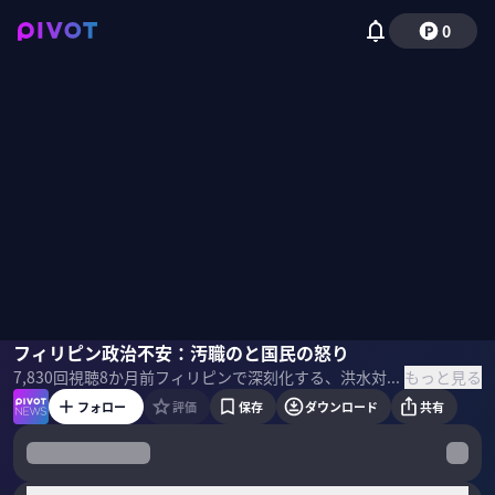
0
日下渉
フィリピン政治不安：汚職のと国民の怒り
小手森千紗
もっと見る
7,830
回視聴
8か月前
フィリピンで深刻化する、洪水対策予算をめぐる政治汚職の実態と、国民の怒りについて解説。大統領が汚職調査を始めたはずが、政権内部にブーメランとして返ってくる事態に。議員の利益誘導など汚職構造が生まれた歴史的背景や、今回の政治混乱がビジネス・経済に与える影響を考察する。 ▼プロフィール 日下渉｜東京外国語大学 総合国際学研究院 教授 専門はフィリピン政治、市民社会論など。早稲田大学政治経済学部卒業。九州大学大学院博士課程単位満期取得退学。博士（比較社会文化）。 京都大学助教、名古屋大学准教授などを経て2022年より現職。著書に『反市民の政治学』など。 ＜目次＞
フォロー
評価
保存
ダウンロード
共有