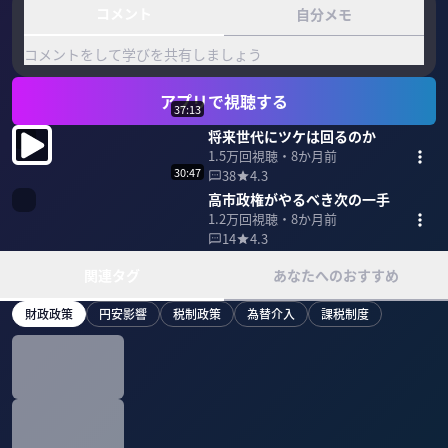
コメント
自分メモ
コメントをして学びを共有しましょう
アプリで視聴する
37:13
将来世代にツケは回るのか
1.5万
回視聴・
8か月前
30:47
38
4.3
高市政権がやるべき次の一手
1.2万
回視聴・
8か月前
14
4.3
関連タグ
あなたへのおすすめ
財政政策
円安影響
税制政策
為替介入
課税制度