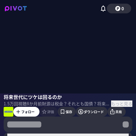
0
永濱利廣
将来世代にツケは回るのか
中里透
野嶋紗己子
もっと見る
1.5万
回視聴
8か月前
財源は税金？それとも国債？将来世代にツケは回るのか？知ってそうで知らない「財源」をテーマに、エコノミストの永濱利廣氏と上智大学経済学部准教授の中里透氏が徹底解説。 ＜ゲスト＞ 永濱利廣｜第一生命経済研究所 首席エコノミスト 早稲田大学卒業、東京大学大学院経済学研究科修士課程修了。第一生命保険入社後、日本経済研究センターを経て、2016 年より現職。衆議院調査局内閣調査室客員調査員、総務省「消費統計研究会」委員、景気循環学会常務理事、跡見学園女子大学非常勤講師。2015年、景気循環学会中原奨励賞を受賞。 中里透｜上智大学経済学部准教授 専門はマクロ経済学・財政運営。東京大学経済学部卒業後、内閣府経済社会総合研究所や参議院企画調整室などで客員研究員を経て上智大学経済学部で経済学を教える。 ＜目次＞
フォロー
評価
保存
ダウンロード
共有