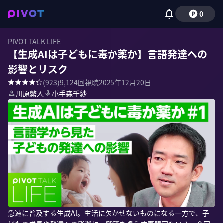
0
PIVOT TALK LIFE
【生成AIは子どもに毒か薬か】言語発達への
影響とリスク
(
923
)
9,124
回視聴
2025年12月20日
川原繁人
小手森千紗
急速に普及する生成AI。生活に欠かせないものになる一方で、子