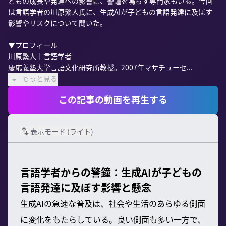
どもの成長や発達への影響に、警鐘を鳴らす専門家もいる。今回
は言語学者の川原繁人氏に、生成AIが子どもの言語発達に及ぼす
影響やリスクについて聞いた。

▼プロフィール

川原繁人｜言語学者

慶応義塾大学言語文化研究所教授。2007年マサチューセ...
もっと見る
この記事の動画を再生する
表示モード (
ライト
)
言語学者からの警鐘：生成AIが子どもの
言語発達に及ぼす影響と懸念
生成AIの急速な普及は、社会や生活のあらゆる側面
に変化をもたらしている。良い側面も多い一方で、