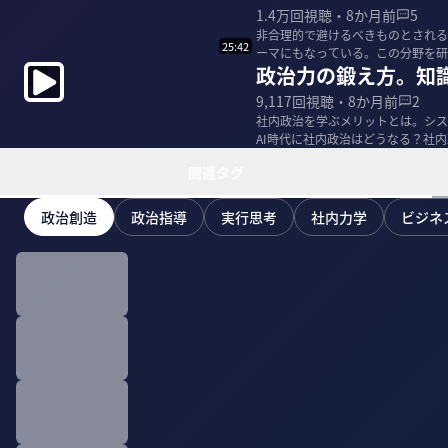
1.4万
回視聴・
8か月前
5
非合理的で避けるべきものとされる
25:42
ーマにもなっている。この分野を研
政治力の鍛え方。知
ついて聞いた。 ...
9,117
回視聴・
8か月前
2
社内政治を学ぶメリットとは。シス
AI時代に社内政治はどうなる？社内政治を研究す
昭和女子大...
関連タグ
政治創造
政治指導
実行思考
社内力学
ビジネ