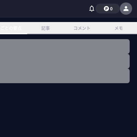
0
章ごとの要点
記事
コメント
メモ