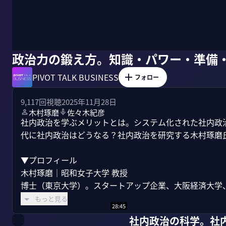
政治力の鍛え方。知識・パワー・準備
PIVOT TALK BUSINESS
フォロー
9,117
回視聴
2025年11月28日
木村琢磨
佐々木紀彦
社内政治を学ぶメリットとは。システム化された社内政治
代に社内政治はどうなる？社内政治を研究する木村琢磨氏
▼プロフィール

木村琢磨｜昭和女子大学 教授

博士（東京大学）。スタートアップ企業、大阪経済大学、
もっと見る
28:45
社内政治の科学。社