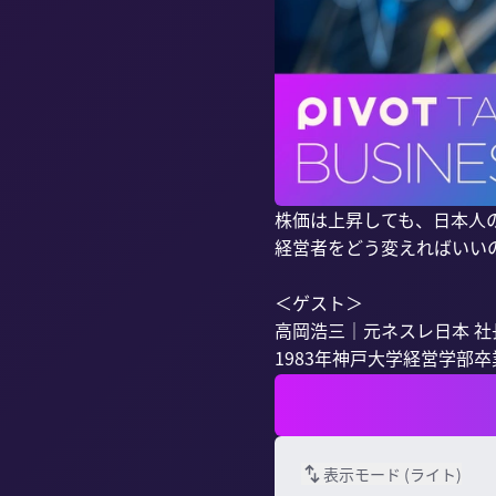
株価は上昇しても、日本人
経営者をどう変えればいいの
＜ゲスト＞

高岡浩三｜元ネスレ日本 社長
1983年神戸大学経営学部卒
表示モード (
ライト
)