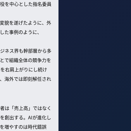
役を中心とした指名委員
に変貌を遂げたように、外
した事例のように、
ジネス界も幹部層から多
とで組織全体の競争力を
益を右肩上がりにし続け
、海外では即刻解任され
者は「売上高」ではなく
を創出する。AIが進化し
を増やすのは時代錯誤