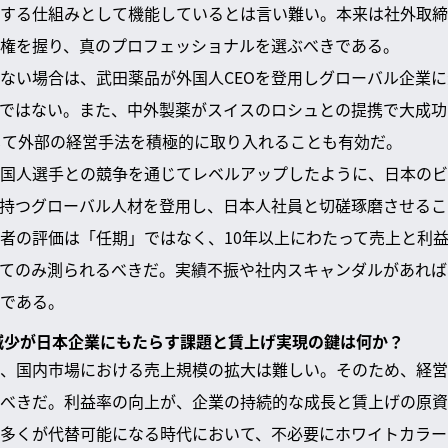
する仕組みとして機能しているとは言い難い。本来は社外取締
権を握り、真のプロフェッショナルを選ぶべきである。
ない場合は、武田薬品が外国人CEOを登用しグローバル企業
ではない。また、中外製薬がスイスのロシュとの提携で大成功
じて外部の経営手法を積極的に取り入れることも有効だ。
国人選手との競争を通じてレベルアップしたように、日本のビ
持つグローバル人材を登用し、日本人社員と切磋琢磨させるこ
者の評価は「任期」ではなく、10年以上にわたって売上と利
てのみ測られるべきだ。実績不振や社内スキャンダルがあれば
である。
人口減少が日本企業にもたらす課題と賃上げ実現の鍵は何か？
、国内市場における売上規模の拡大は難しい。そのため、経営
べきだ。利益率の向上が、企業の持続的な成長と賃上げの原資
多くが代替可能になる時代において、不必要にホワイトカラー