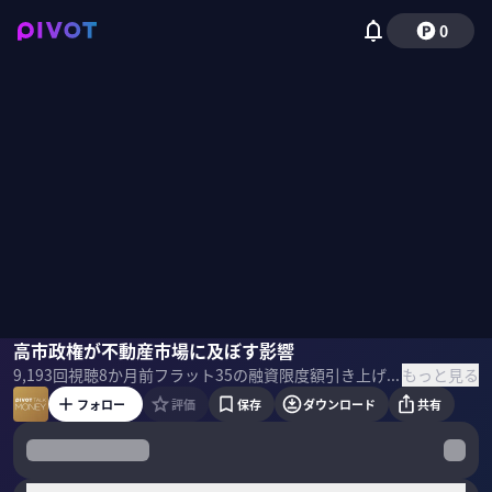
0
髙橋雅之
高市政権が不動産市場に及ぼす影響
西岡孝洋
もっと見る
9,193
回視聴
8か月前
フラット35の融資限度額引き上げや住宅ローン減税の適用面積変更が意味するメッセージとは？高市政権が不動産市場に及ぼす影響について不動産調査会社東京カンテイ髙橋雅之氏に聞いた。 ＜ゲスト＞ 髙橋雅之｜東京カンテイ 上席主任研究員 東北大学大学院修士課程修了を経て建設コンサルタント会社に入社。2006年に株式会社東京カンテイ入社。2008年より現職。豊富なデータを基にマンションを主とした不動産市場の動向調査・分析を担当。新聞や雑誌、テレビなどにデータや知見・コメントを提供。 ＜目次＞
フォロー
評価
保存
ダウンロード
共有