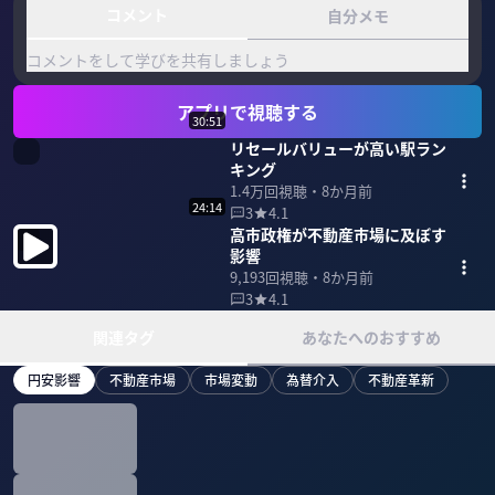
コメント
自分メモ
コメントをして学びを共有しましょう
アプリで視聴する
30:51
リセールバリューが高い駅ラン
キング
1.4万
回視聴・
8か月前
24:14
3
4.1
高市政権が不動産市場に及ぼす
影響
9,193
回視聴・
8か月前
3
4.1
関連タグ
あなたへのおすすめ
円安影響
不動産市場
市場変動
為替介入
不動産革新