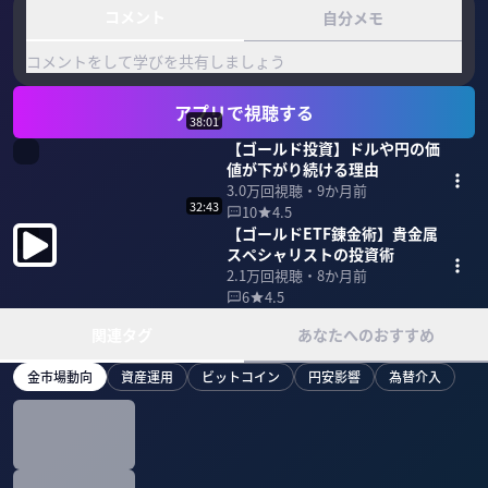
コメント
自分メモ
コメントをして学びを共有しましょう
アプリで視聴する
38:01
【ゴールド投資】ドルや円の価
値が下がり続ける理由
3.0万
回視聴・
9か月前
32:43
10
4.5
【ゴールドETF錬金術】貴金属
スペシャリストの投資術
2.1万
回視聴・
8か月前
6
4.5
関連タグ
あなたへのおすすめ
金市場動向
資産運用
ビットコイン
円安影響
為替介入