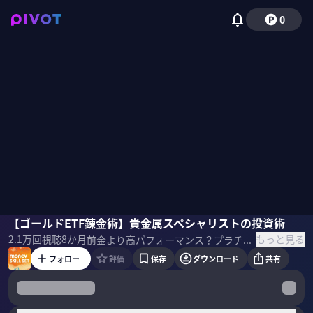
0
りんたろー。（EXIT）
【ゴールドETF錬金術】貴金属スペシャリストの投資術
池水雄一
国山ハセン
もっと見る
2.1万
回視聴
8か月前
金より高パフォーマンス？プラチナ&シルバーの破壊力とは。貴金属をポートフォリオの割合を上げた方が良い？貴金属スペシャリストの投資術について池水雄一氏に聞いた。 ＜出演＞ りんたろー。（EXIT／お笑いタレント)
フォロー
評価
保存
ダウンロード
共有