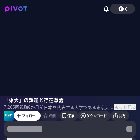
0
本田由紀
「東大」の課題と存在意義
磯貝初奈
もっと見る
7,265
回視聴
8か月前
日本を代表する大学である東京大学。東大を卒業することは、現代社会で「幸せ」に直結するのか？知られざる「東大卒」の格差や実態とは？教育社会学者の本田由紀氏に聞いた。 ▼プロフィール 本田由紀｜教育社会学者 東京大学大学院教育学研究科教授。日本労働研究機構（現•労働政策研究•研修機構）研究員、東大社会科学研究所助教授（当時）などを経て2008年より現職。研究テーマは教育システムと他の社会システムとの関係と、その変化に関する実証的・理論的研究。著書に『「日本」ってどんな国？」（ちくまプリマー新書）など。 ＜参考書籍＞ 『「東大卒」の研究. データからみる学歴エリート』 本田由紀（著） 筑摩書房 （刊）
フォロー
評価
保存
ダウンロード
共有