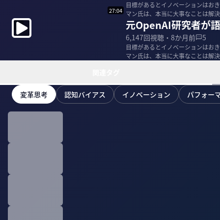
目標があるとイノベーションはおきな
27:04
マン氏は、本当に大事なことは解決
元OpenAI研究者が
セットと...
6,147
回視聴・
8か月前
5
目標があるとイノベーションはおきな
マン氏は、本当に大事なことは解決
セットと...
関連タグ
変革思考
認知バイアス
イノベーション
パフォー