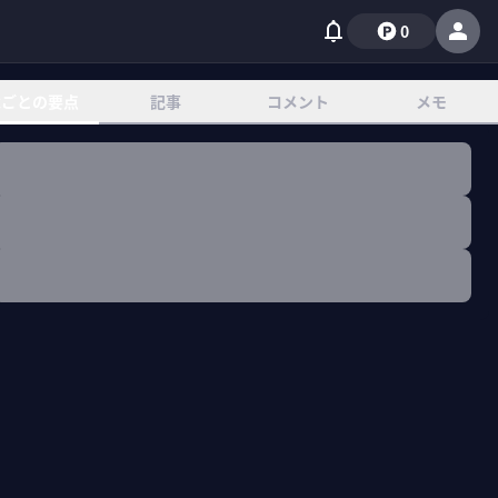
0
章ごとの要点
記事
コメント
メモ