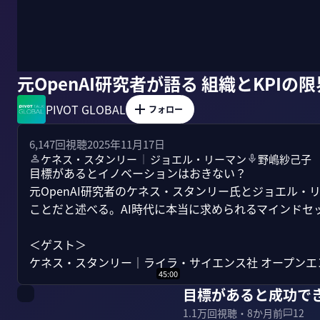
元OpenAI研究者が語る 組織とKPIの限
PIVOT GLOBAL
フォロー
6,147
回視聴
2025年11月17日
ケネス・スタンリー
ジョエル・リーマン
野嶋紗己子
｜
目標があるとイノベーションはおきない？

元OpenAI研究者のケネス・スタンリー氏とジョエル
ことだと述べる。AI時代に本当に求められるマインドセッ
＜ゲスト＞

ケネス・スタンリー｜ライラ・サイエンス社 オープンエン
45:00
目標があると成功で
1.1万
回視聴・
8か月前
12