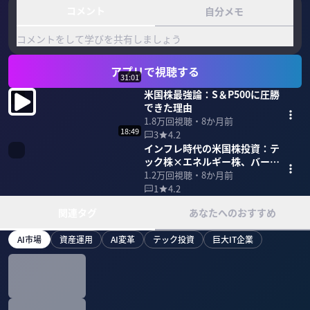
コメント
自分メモ
コメントをして学びを共有しましょう
アプリで視聴する
31:01
米国株最強論：S＆P500に圧勝
できた理由
1.8万
回視聴・
8か月前
18:49
3
4.2
インフレ時代の米国株投資：テ
ック株×エネルギー株、バーベ
ル戦略を実践せよ
1.2万
回視聴・
8か月前
1
4.2
関連タグ
あなたへのおすすめ
AI市場
資産運用
AI変革
テック投資
巨大IT企業