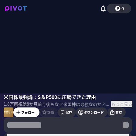
0
ポール・サイ
米国株最強論：S＆P500に圧勝できた理由
佐々木紀彦
もっと見る
1.8万
回視聴
8か月前
今後もなぜ米国株は最強なのか？どうすればS＆P500を上回るパフォーマンスを記録できるのか？米国株投資のプロで、元フィデリティ投信投資調査部長のポール・サイ氏に「投資の３つのステップ」を中心に話を聞いた。 ＜ゲスト＞ ポール・サイ｜ストラテジスト 台湾系アメリカ人。UCLA機械工学部卒、カーネギーメロン大学MBA修了。外資系資産運用会社・フィデリティ投信にて株式アナリストとして活躍。上海オフィスの立ち上げ、中国株調査部長、日本株調査部長として株式調査を12年以上携わった後、2017年に独立。40代でFIREを達成。現在は、不動産投資と米国株式を中心に運用しながら、個人投資家への助言を行う。中国語、英語、日本語に堪能。米国株などでの資産運用を助言するメルマガを配信中。 ポール・サイ氏のメルマガ：
フォロー
評価
保存
ダウンロード
共有