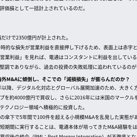
評価損として一括計上されているのだ。
損だけで2350億円が計上された。
な一時的な損失が営業利益を直接押し下げるため、表面上は赤字
営業利益」を見れば、電通はコンスタントに利益を出している
堅調でありながら、過去の投資の失敗処理に追われているのが
な海外M&Aに傾倒し、そこでの「減損損失」が膨らんだのか？
10年以降、デジタル化対応とグローバル展開加速のため、大きく方
を約4000億円で買収し、さらに2016年には米国のマークルを
テクノロジー領域へ積極的に投資した。
の傘下で5年間で100件を超える小規模M&Aを乱発した実態が
短期間に実行することは、電通本体が培ってきたM&A経験を
後の統合（PMI：Post Merger Integration）が不徹