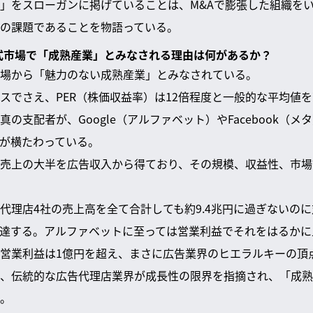
」をスローガンに掲げていることは、M&Aで膨張した組織を
の課題であることを物語っている。
株式市場で「成熟産業」とみなされる理由は何があるか？
場から「魅力のない成熟産業」とみなされている。
スでさえ、PER（株価収益率）は12倍程度と一般的な平均値
の支配者が、Google（アルファベット）やFacebook（
が横たわっている。
売上の大半を広告収入から得ており、その規模、収益性、市場
代理店4社の売上高を全て合計しても約9.4兆円に過ぎないのに
にも達する。アルファベットに至っては営業利益でそれをはるか
営業利益は1億円を超え、まさに広告業界のヒエラルキーの頂
、伝統的な広告代理店業界が成長性の限界を指摘され、「成熟
。