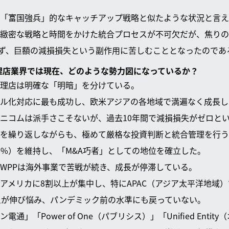
「富国強兵」的なキャッチアップ戦略と似たような状況と言え
緻密な戦略と時間をかけた統合プロセスが不可欠だが、焦りの
せず、巨額の減損損失という副作用に苦しむこととなったのであ
代理店業界では現在、どのような勢力図になっているか？
理店は明確な「明暗」を分けている。
ル化対応に最も成功し、欧米アジアの各地域で満遍なく成長し
ニコムは派手さこそないが、過去10年間で減損損失がゼロと
を繰り返しながらも、極めて厳格な投資判断と統合管理を行う
38%）を維持し、「M&A巧者」としての地位を確立した。
WPPは海外事業で苦戦が続き、成長が停滞している。
アメリカに8割以上が集中し、特にAPAC（アジア太平洋地域
上が伸び悩み、パンデミック前の水準にも戻っていない。
通」「Power of One（パブリシス）」「Unified Enti