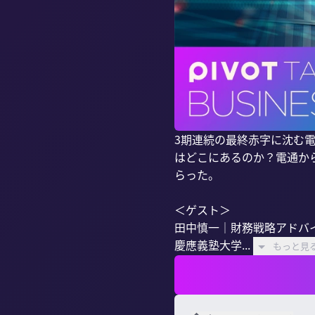
3期連続の最終赤字に沈む
はどこにあるのか？電通か
らった。

＜ゲスト＞

田中慎一｜財務戦略アドバイ
慶應義塾大学...
もっと見