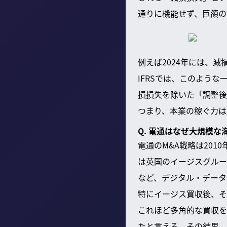
通りに機能せず、巨額の
例えば2024年には、減
IFRSでは、このよう
損損失を除いた「調整後
つまり、本業の稼ぐ力は
Q. 電通はなぜ大規模
電通のM&A戦略は20
は英国のイージスグループ
など、デジタル・データ
特にイージス買収後、そ
これほど多角的な買収を
たと言える。その結果、買収