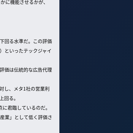
いかに機能させるかが、
を下回る水準だ。この評価
メタ）といったテックジャイ
評価は伝統的な広告代理
対し、メタ1社の営業利
に上回る。
点に君臨しているのだ。
産業」として低く評価さ