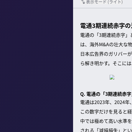
表示モード (
ライト
)
電通3期連続赤字の
電通の「3期連続赤字」
は、海外M&Aの壮大な
日本広告界のガリバーが
ら解き明かす。そこには
Q. 電通の「3期連続
電通は2023年、202
この数字だけを見ると経
中では極めて高い水準を
される「減損損失」とい