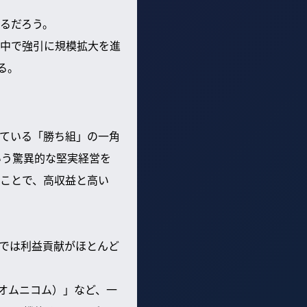
るだろう。
中で強引に規模拡大を進
る。
ている「勝ち組」の一角
いう驚異的な堅実経営を
ことで、高収益と高い
）では利益貢献がほとんど
ty（オムニコム）」など、一