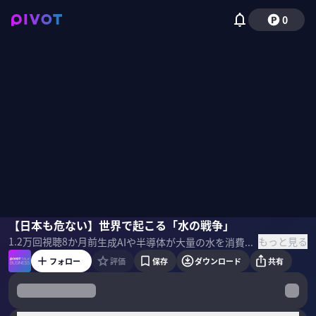
0
橋本淳司
【日本も危ない】世界で起こる「水の戦争」
小手森千紗
もっと見る
1.2万
回視聴
8か月前
生成AIや半導体が大量の水を消費するため、世界で勃発している「水の奪い合い」。日本の水資源は安全なのか？水の奪い合いによる戦争のリスクは？水ジャーナリストの橋本淳司氏に聞いた。 ▼プロフィール 橋本淳司｜水ジャーナリスト アクアスフィア・水教育研究所 代表。武蔵野大学客員教授。学習院大学卒業後、出版社勤務を経て現職。国内外の水問題とその解決方法を取材し、各種メディアで発信。政策提言も行なっている。NPO法人WaterAid Japan、NPO法人地域水道支援センターで理事を務める。Yahoo！ニュース エキスパートオーサー。著書に『2040年 水の未来予測』（産業編集センター）など。 ＜参考書籍＞ 『水の戦争』 橋本淳司（著）文藝春秋（刊）
フォロー
評価
保存
ダウンロード
共有