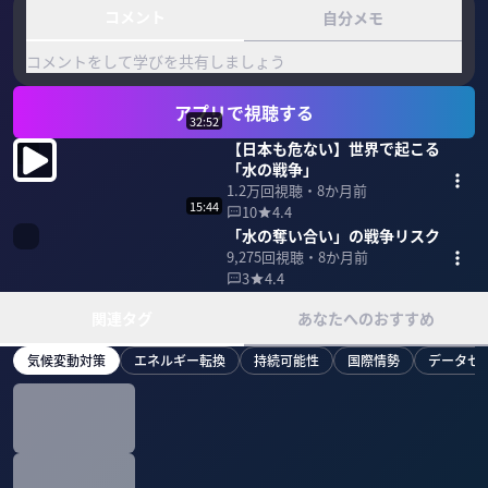
コメント
自分メモ
コメントをして学びを共有しましょう
アプリで視聴する
32:52
【日本も危ない】世界で起こる
「水の戦争」
1.2万
回視聴・
8か月前
15:44
10
4.4
「水の奪い合い」の戦争リスク
9,275
回視聴・
8か月前
3
4.4
関連タグ
あなたへのおすすめ
気候変動対策
エネルギー転換
持続可能性
国際情勢
データセ