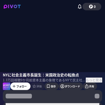
0
三牧聖子
NYに社会主義市長誕生：米国政治史の転換点
小手森千紗
もっと見る
1.3万
回視聴
9か月前
資本主義の象徴であるNYで民主社会主義を掲げる市長が誕生した背景を徹底解説。タブー視されてきた社会主義がなぜアメリカで受容されるのか。左派ポピュリズムの潮流とマムダニ氏の正体に迫るとともに、米国政治史の転換点を読み解く。 ▼プロフィール 三牧聖子｜同志社大学大学院 教授 専門はアメリカ政治・外交、国際関係論。東京大学教養学部卒業、同大学院で博士号を取得（学術）。早稲田大学助手などを経て、米国ハーバード大学やジョンズ・ホプキンズ大学で研究員。2025年より現職。 ＜目次＞
フォロー
評価
保存
ダウンロード
共有