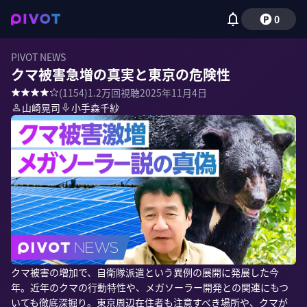
0
PIVOT NEWS
クマ被害急増の真実と東京の危険性
(
1154
)
1.2万
回視聴
2025年11月4日
山崎晃司
小手森千紗
クマ被害の増加で、自衛隊派遣という異例の展開に発展した今
年。近年のクマの行動特性や、メガソーラー開発との関連にもつ
いても徹底深掘り。東京周辺在住者も注意すべき場所や、クマが