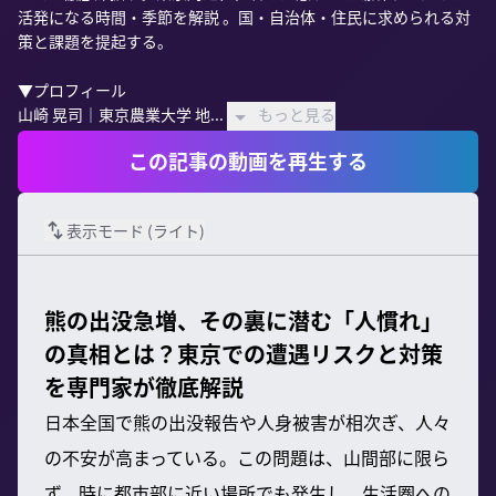
活発になる時間・季節を解説 。国・自治体・住民に求められる対
策と課題を提起する。

▼プロフィール

山崎 晃司｜東京農業大学 地...
もっと見る
この記事の動画を再生する
表示モード (
ライト
)
熊の出没急増、その裏に潜む「人慣れ」
の真相とは？東京での遭遇リスクと対策
を専門家が徹底解説
日本全国で熊の出没報告や人身被害が相次ぎ、人々
の不安が高まっている。この問題は、山間部に限ら
ず、時に都市部に近い場所でも発生し、生活圏への