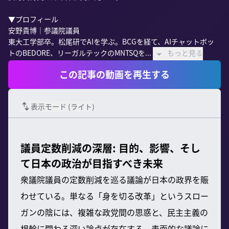
▼プロフィール

安野貴博｜参議院議員

東大工学部卒。松尾研でAIを学ぶ。BCGを経て、AIチャットボッ
トのBEDORE、リーガルテックのMNTSQを...
もっと見る
この記事の動画を再生する
表示モード (
ライト
)
議員定数削減の深層: 目的、影響、そし
て日本の政治が目指すべき未来
衆議院議員の定数削減を巡る議論が日本の政界を賑
わせている。単なる「身を切る改革」というスロー
ガンの陰には、複雑な政党間の思惑と、民主主義の
根幹に関わる深い論点が存在する。表面的な議論に