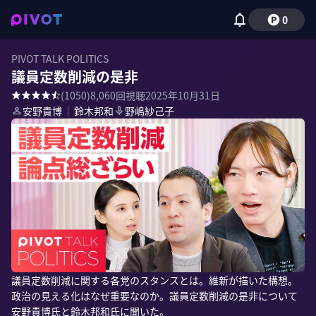
0
PIVOT TALK POLITICS
議員定数削減の是非
(
1050
)
8,060
回視聴
2025年10月31日
安野貴博
｜
鈴木邦和
野嶋紗己子
議員定数削減に関する各党のスタンスとは。維新が描いた構想。
政治の見える化はなぜ重要なのか。議員定数削減の是非について
安野貴博氏と鈴木邦和氏に聞いた。
