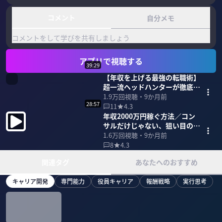
コメント
自分メモ
コメントをして学びを共有しましょう
アプリで視聴する
39:29
【年収を上げる最強の転職術】
超一流ヘッドハンターが徹底解
説
1.9万
回視聴・
9か月前
28:57
11
4.3
年収2000万円稼ぐ方法／コン
サルだけじゃない、狙い目の業
界・職種
1.6万
回視聴・
9か月前
8
4.3
関連タグ
あなたへのおすすめ
キャリア開発
専門能力
役員キャリア
報酬戦略
実行思考