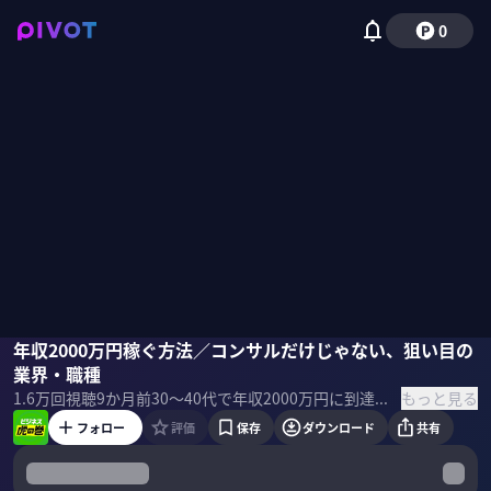
0
小野壮彦
年収2000万円稼ぐ方法／コンサルだけじゃない、狙い目の
渡辺紀子
佐々木紀彦
柴田阿弥
業界・職種
もっと見る
1.6万
回視聴
9か月前
30〜40代で年収2000万円に到達できる狙い目の職種とは？超一流ヘッドハンターが徹底解説。 ＜ゲスト＞ 小野 壮彦｜グロービスキャピタルパートナーズ ディレクター 早稲田大学商学部を卒業後、起業を経験。楽天社長室勤務、Jリーグ・ヴィッセル神戸の取締役事業本部長を経てヘッドハンターとして活動。2017年からはZOZOに参画。現在は日本最大級のベンチャーキャピタルファンドであるグロービス・キャピタル・パートナーズのディレクター。 渡辺 紀子｜ハイドリック＆ストラグルズ パートナー 東京大学中国文学科を卒業後、豊田通商株式会社入社 。女性初の駐在員として中国北京に5年間派遣され、中国企業との合弁会社2社の立ち上げ、経営に関わる。現在はエグゼクティブサーチ会社・ハイドリック＆ストラグルズの東京オフィスにて、日系企業のヘッドハンティングを担当。 ＜目次＞
フォロー
評価
保存
ダウンロード
共有