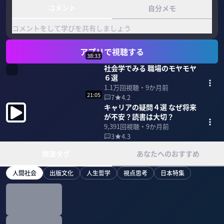
コメント
自分メモ
コメントをして学びを共有しましょう
アプリで視聴する
38:33
社会学でみる 職場のモヤモヤ
６選
1.1万
回視聴・
9か月前
21:05
7
4.2
キャリアの疑問４選 なぜ将来
が不安？読書は大切？
9,391
回視聴・
9か月前
3
4.3
関連タグ
あなたへのおすすめ
人間社会
出版文化
人生哲学
視点思考
日本特集