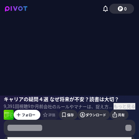
0
鈴木洋仁
キャリアの疑問４選 なぜ将来が不安？読書は大切？
野嶋紗己子
もっと見る
9,391
回視聴
9か月前
会社のルールやマナーは、捉え方次第で生きづらくなくなるかもしれない。 社会学者の鈴木洋仁氏は、不思議に思ったところに社会学の入口があるという。 日々のモヤモヤを社会学の視点から解きほぐしてみる。 ＜ゲスト＞ 鈴木洋仁｜社会学者 京都大学を卒業後、関西テレビ、ドワンゴ、国際交流基金を経て現職。東京大学大学院で博士号取得。専門は歴史社会学。著書に『「元号」と戦後日本」など。『「三代目」スタディーズ』も執筆。 ＜目次＞
フォロー
評価
保存
ダウンロード
共有