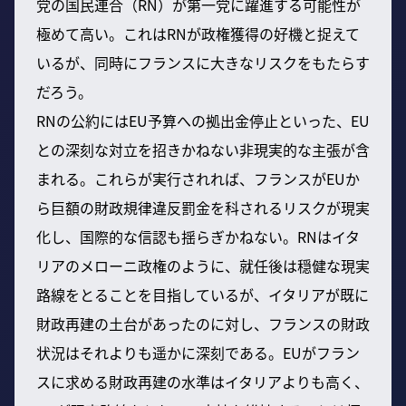
党の国民連合（RN）が第一党に躍進する可能性が
極めて高い。これはRNが政権獲得の好機と捉えて
いるが、同時にフランスに大きなリスクをもたらす
だろう。
RNの公約にはEU予算への拠出金停止といった、EU
との深刻な対立を招きかねない非現実的な主張が含
まれる。これらが実行されれば、フランスがEUか
ら巨額の財政規律違反罰金を科されるリスクが現実
化し、国際的な信認も揺らぎかねない。RNはイタ
リアのメローニ政権のように、就任後は穏健な現実
路線をとることを目指しているが、イタリアが既に
財政再建の土台があったのに対し、フランスの財政
状況はそれよりも遥かに深刻である。EUがフラン
スに求める財政再建の水準はイタリアよりも高く、