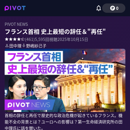
0
PIVOT NEWS
フランス首相 史上最短の辞任＆"再任"
(
461
)
5,595
回視聴
2025年10月15日
田中理
野嶋紗己子
首相の辞任と再任で歴史的な政治危機が起きているフランス。機
能不全の背景とは？ユーロへの影響は？第一生命経済研究所の田
中理氏に話を聞いた。
