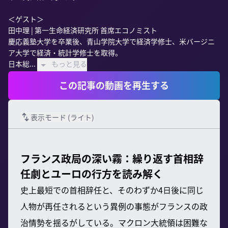
＜ゲスト＞

田中理 | 第一生命経済研究所 首席エコノミスト

慶応義塾大学を卒業後、青山学院大学で経済学修士、米バージニ
ア大学で経済・統計学修士を取得。

日本総...
もっと見る
この記事の動画を再生する
表示モード (
ライト
)
フランス政局の深い霧：繰り返す首相辞
任劇とユーロの行方を読み解く
史上最短での首相辞任と、そのわずか4日後に同じ
人物が再任されるという異例の事態がフランスの政
治情勢を揺るがしている。マクロン大統領は困難な