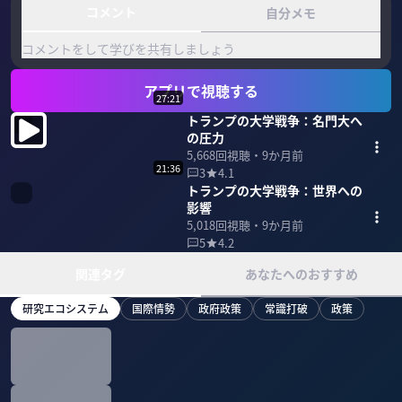
コメント
自分メモ
コメントをして学びを共有しましょう
アプリで視聴する
27:21
トランプの大学戦争：名門大へ
の圧力
5,668
回視聴・
9か月前
21:36
3
4.1
トランプの大学戦争：世界への
影響
5,018
回視聴・
9か月前
5
4.2
関連タグ
あなたへのおすすめ
研究エコシステム
国際情勢
政府政策
常識打破
政策