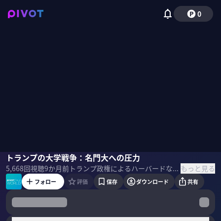
0
齊藤孝祐
トランプの大学戦争：名門大への圧力
小手森千紗
もっと見る
5,668
回視聴
9か月前
トランプ政権によるハーバードなど名門大学への圧力。助成金打ち切りという形で大学に戦争を仕掛け、和解金を支払ってもなお終わらない「大学戦争」の実態を解説する。アメリカのパワーの源泉を担ってきた大学が、なぜ弾圧の対象となり、その国力の源が崩壊の危機に瀕しているのかを考察する。 ＜ゲスト＞ 齊藤 孝祐 地経学研究所主任客員研究員 上智大学総合グローバル学部教授。専門は国際政治学、安全保障論。筑波大学大学院人文社会科学研究科国際政治経済学専攻修了、博士（国際政治経済学）。横浜国立大学研究推進機構特任准教授等を経て、現職。 ＜目次＞
フォロー
評価
保存
ダウンロード
共有