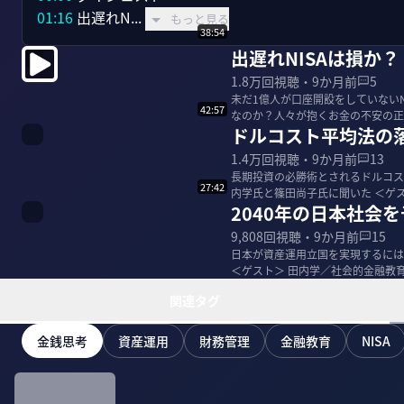
01:16
 出遅れN...
もっと見る
38:54
出遅れNISAは損か
1.8万
回視聴・
9か月前
5
未だ1億人が口座開設をしていないN
42:57
なのか？人々が抱くお金の不安の正体について
ドルコスト平均法の
会的...
1.4万
回視聴・
9か月前
13
長期投資の必勝術とされるドルコス
27:42
内学氏と篠田尚子氏に聞いた ＜ゲスト＞ 田内学／社会的金融教育家 篠田尚子／ファンドアナリスト サ
2040年の日本社会
ムネイ...
9,808
回視聴・
9か月前
15
日本が資産運用立国を実現するには
＜ゲスト＞ 田内学／社会的金融教育家 篠田尚子／フ
...
関連タグ
金銭思考
資産運用
財務管理
金融教育
NISA