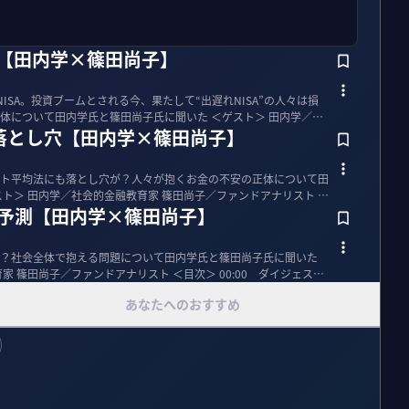
？【田内学×篠田尚子】
ISA。投資ブームとされる今、果たして“出遅れNISA”の人々は損
田内学氏と篠田尚子氏に聞いた ＜ゲスト＞ 田内学／社
落とし穴【田内学×篠田尚子】
ト平均法にも落とし穴が？人々が抱くお金の不安の正体について田
を予測【田内学×篠田尚子】
？社会全体で抱える問題について田内学氏と篠田尚子氏に聞いた
ァンドアナリスト ＜目次＞ 00:00 ダイジェスト
あなたへのおすすめ