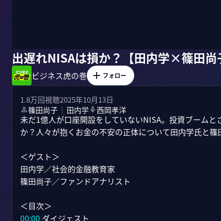
出遅れNISAは損か？【田内学×篠田尚
ビジネス虎の巻
フォロー
1.8万
回視聴
2025年10月13日
篠田尚子
田内学
西岡孝洋
｜
未だ1億人が口座開設をしていないNISA。投資ブームとさ
か？人々が抱くお金の不安の正体について田内学氏と篠田
＜ゲスト＞

田内学／社会的金融教育家

篠田尚子／ファンドアナリスト

00:00