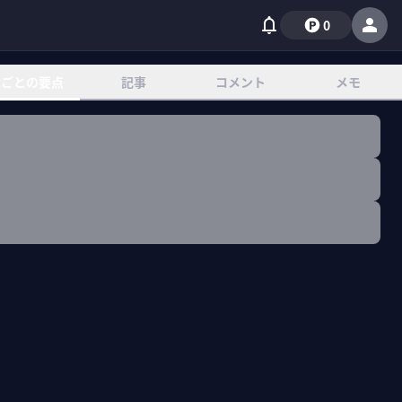
0
章ごとの要点
記事
コメント
メモ