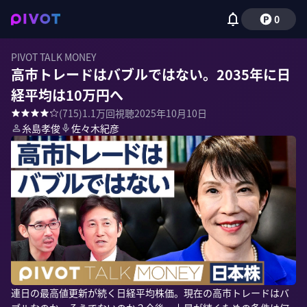
0
PIVOT TALK MONEY
高市トレードはバブルではない。2035年に日
経平均は10万円へ
(
715
)
1.1万
回視聴
2025年10月10日
糸島孝俊
佐々木紀彦
連日の最高値更新が続く日経平均株価。現在の高市トレードはバ