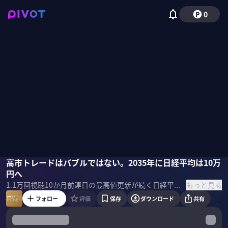
0
糸島孝俊
高市トレードはバブルではない。2035年に日経平均は10万
佐々木紀彦
円へ
もっと見る
1.1万
回視聴
10か月前
連日の最高値更新が続く日経平均株価。現在の高市トレードはバブルなのか、そうでないのか？今後、上昇が続くための条件は何か？ピクテ・ジャパンの糸島孝俊シニア・ストラテジストに聞いた。 ＜ゲスト＞ 糸島孝俊｜ピクテ・ジャパン シニア・ストラテジスト 証券系シンクタンクを経て、日系大手運用会社にて国内株式中心に運用。その後、ヘッジファンドや独立系運用会社でアクティブ・ファンドマネージャーとして従事 ＜目次＞
フォロー
評価
保存
ダウンロード
共有