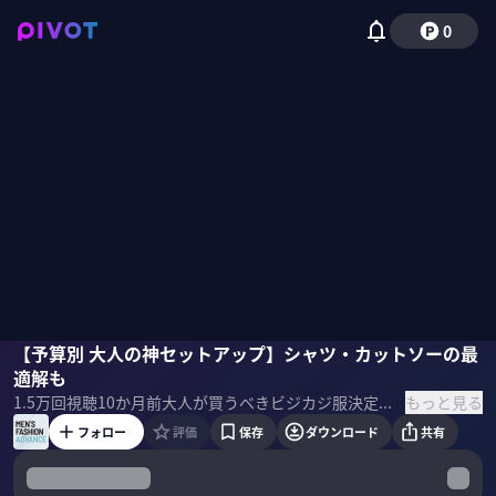
0
大山シュン
【予算別 大人の神セットアップ】シャツ・カットソーの最
小島奉文
国山ハセン
適解も
もっと見る
1.5万
回視聴
10か月前
大人が買うべきビジカジ服決定戦。予算別にスタイリストおすすめのセットアップを紹介。また、ビジカジ用カットソー・シャツの選び方を解説。 ＜ゲスト＞ 大山シュン｜スタイリスト／SO Styling代表 2009年に個人向けスタイリストとして独立。YouTube『スタイリスト大山シュンのメンズ服講座』では30代・40代の男性におしゃれの基本を解説している。※チャンネル登録者数35万人 『10着で十分 センス不要でそこそこおしゃれ」など著書多数 小島奉文｜atmosクリエイティブディレクター 別注企画を手掛けるなど、様々なポジションを歴任した後、現職に。2016年に開催された歴代ナイキエアマックスの人気投票で、小島氏がデザインを手がけた＜エアマックス1 アトモス エレファント＞が世界一の投票を獲得。世界中のスニーカーフリークが注目。 サムネイル 写真：iStock
フォロー
評価
保存
ダウンロード
共有