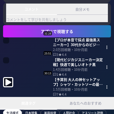
コメント
自分メモ
コメントをして学びを共有しましょう
アプリで視聴する
31:28
【プロが本音で採点 最強黒ス
ニーカー】30代からのビジカ
ジ講座
2.0万
回視聴・
10か月前
25:51
3
4.4
【現代ビジカジスニーカー決定
戦】快適で美しいオトナ黒
1.4万
回視聴・
10か月前
30:13
1
4.4
【予算別 大人の神セットアッ
プ】シャツ・カットソーの最適
解も
1.5万
回視聴・
10か月前
7
4.4
関連タグ
あなたへのおすすめ
生活様式
日本特集
美容投資
人間社会
アスリート評価