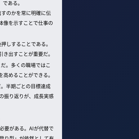
」である。
出すのかを常に明確に伝
体像を示すことで仕事の
後押しすることである。
引き出すことが重要だ。
とだ。多くの職場ではこ
を高めることができる。
だ。半期ごとの目標達成
での振り返りが、成長実感
？
必要がある。AIが代替で
登り型」が依然として有