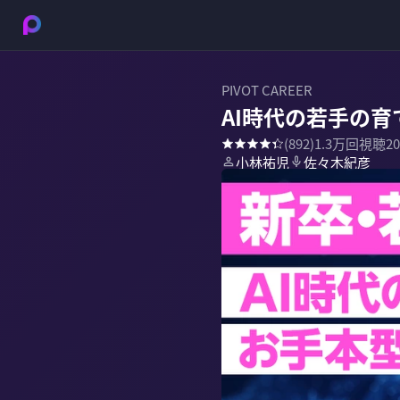
PIVOT CAREER
AI時代の若手の
(
892
)
1.3万
回視聴
2
小林祐児
佐々木紀彦