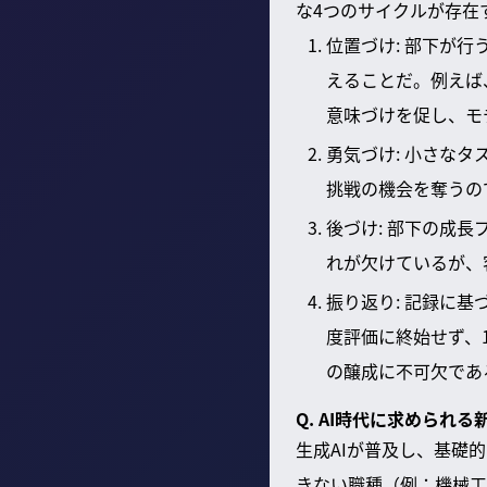
な4つのサイクルが存在
位置づけ: 部下が
えることだ。例えば
意味づけを促し、モ
勇気づけ: 小さな
挑戦の機会を奪うの
後づけ: 部下の成
れが欠けているが、
振り返り: 記録に
度評価に終始せず、
の醸成に不可欠であ
Q. AI時代に求めら
生成AIが普及し、基礎
きない職種（例：機械工