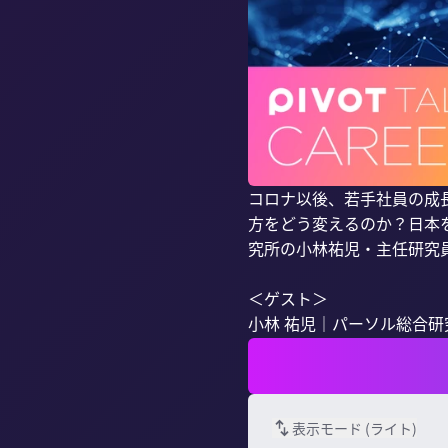
コロナ以後、若手社員の成
方をどう変えるのか？日本
究所の小林祐児・主任研究員
＜ゲスト＞

小林 祐児｜パーソル総合研究所
表示モード (
ライト
)