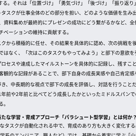
する。それは「位置づけ」「勇気づけ」「後づけ」「振り返り
行うタスクが仕事全体のどの部分を担い、どのような価値を生み
、資料集めが最終的にプレゼンの成功にどう繋がるかなど、全
チベーションの維持に貢献する。
タスクから積極的に任せ、その結果を具体的に認め、次の挑戦を
ではなく、「次はこのタスクもやってみよう」と部下の意欲を
長プロセスや達成したマイルストーンを具体的に記録し、残すこ
客観的な記録があることで、部下自身の成長実感や自己肯定感
基づき、中長期的な視点で部下の成長を評価し、対話を行うこと
1年前や2年前と比べてどう成長したかといったミドルスパン
る。
れる新たな学習・育成アプローチ「パラシュート型学習」とは何か
的なタスクが自動化される中で、育成のあり方も大きく変化する
学系のエンジニア、職人など）では、基礎から着実に学ぶ「山