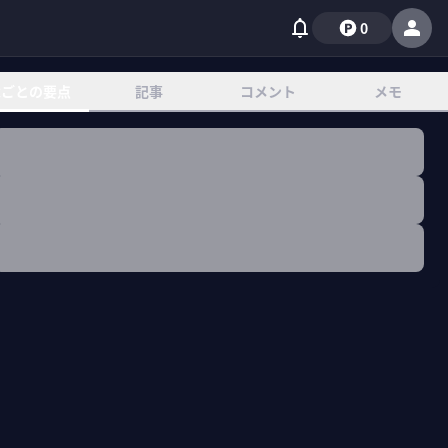
0
章ごとの要点
記事
コメント
メモ