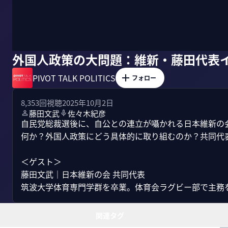
外国人政策の大問題：維新・藤田代表
PIVOT TALK POLITICS
フォロー
8,353
回視聴
2025年10月2日
藤田文武
佐々木紀彦
自民党総裁選後に、自公との連立が囁かれる日本維新の
何か？外国人政策にどう具体的に取り組むのか？共同代表
＜ゲスト＞

藤田文武｜日本維新の会 共同代表

筑波大学体育専門学群を卒業。体育会ラグビー部で主務を
関連タグ