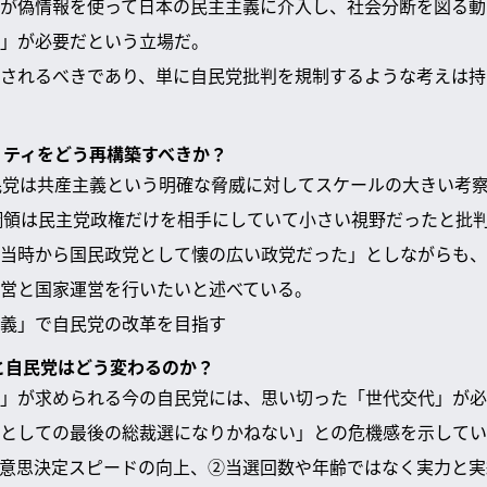
が偽情報を使って日本の民主主義に介入し、社会分断を図る動
」が必要だという立場だ。
されるべきであり、単に自民党批判を規制するような考えは持
ティティをどう再構築すべきか？
民党は共産主義という明確な脅威に対してスケールの大きい考
の綱領は民主党政権だけを相手にしていて小さい視野だったと批
当時から国民政党として懐の広い政党だった」としながらも、
営と国家運営を行いたいと述べている。
義」で自民党の改革を目指す
ると自民党はどう変わるのか？
」が求められる今の自民党には、思い切った「世代交代」が必
としての最後の総裁選になりかねない」との危機感を示してい
意思決定スピードの向上、②当選回数や年齢ではなく実力と実