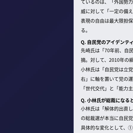
ているのは、「外国勢力
威に対して「一定の備え
表現の自由は最大限担保
る。
Q. 自民党のアイデン
先崎氏は「70年前、自
摘。対して、2010年
小林氏は「自民党は立党
右」に軸を置いて党の運
「世代交代」と「能力主
Q. 小林氏が総裁にな
小林氏は「解体的出直し
の総裁選が本当に自民党
具体的な変化として、①