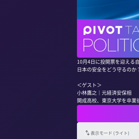
10月4日に投開票を迎える
日本の安全をどう守るのか
＜ゲスト＞

小林鷹之｜元経済安保相

開成高校、東京大学を卒業後、
表示モード (
ライト
)