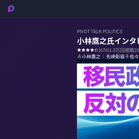
PIVOT TALK POLITICS
小林鷹之氏インタ
(
676
)
1.0万
回視聴
2
小林鷹之
先崎彰容
佐々
｜