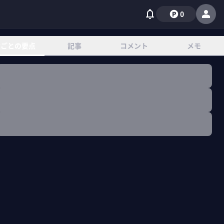
0
章ごとの要点
記事
コメント
メモ