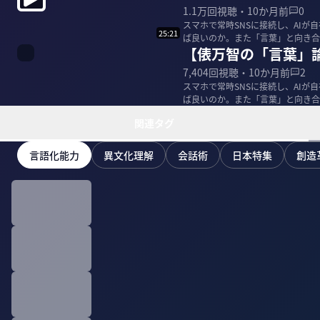
1.1万
回視聴・
10か月前
0
スマホで常時SNSに接続し、AI
25:21
ば良いのか。また「言葉」と向き合
【俵万智の「言葉」
いて聞いた。...
7,404
回視聴・
10か月前
2
スマホで常時SNSに接続し、AI
ば良いのか。また「言葉」と向き合
いて聞いた。...
関連タグ
言語化能力
異文化理解
会話術
日本特集
創造