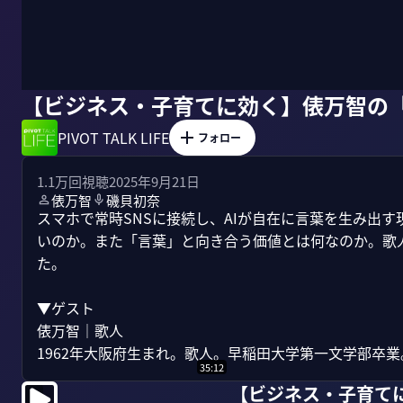
【ビジネス・子育てに効く】俵万智の
PIVOT TALK LIFE
フォロー
1.1万
回視聴
2025年9月21日
俵万智
磯貝初奈
スマホで常時SNSに接続し、AIが自在に言葉を生み出
いのか。また「言葉」と向き合う価値とは何なのか。歌
た。

▼ゲスト

俵万智｜歌人

1962年大阪府生まれ。歌人。早稲田大学第一文学部卒業。1
35:12
【ビジネス・子育て