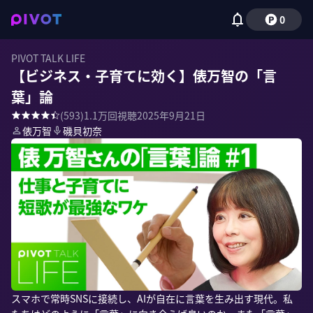
0
PIVOT TALK LIFE
【ビジネス・子育てに効く】俵万智の「言
葉」論
(
593
)
1.1万
回視聴
2025年9月21日
俵万智
磯貝初奈
スマホで常時SNSに接続し、AIが自在に言葉を生み出す現代。私