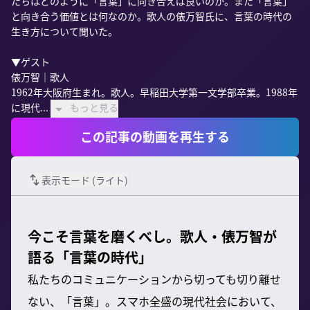
たちはどのように「言葉」に向き合えば良いのか。また「言葉」
と向き合う価値とは何なのか。歌人の俵万智氏に、言葉の時代の
生き方について聞いた。

▼ゲスト

俵万智｜歌人

1962年大阪府生まれ。歌人。早稲田大学第一文学部卒業。1988年
に現代...
もっと見る
この記事の動画を再生する
表示モード (
ライト
)
今こそ言葉を磨くべし。歌人・俵万智が
語る「言葉の時代」
私たちのコミュニケーションから切っても切り離せ
ない、「言葉」。スマホ全盛の現代社会において、