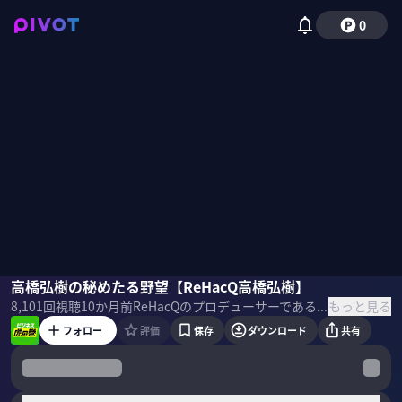
0
高橋弘樹
高橋弘樹の秘めたる野望【ReHacQ高橋弘樹】
三田友梨佳
もっと見る
8,101
回視聴
10か月前
ReHacQのプロデューサーである高橋弘樹氏がネットメディアで目指す野望を明かす。さらに、話が浅い人と深い人の違いなどのコミュニケーションスキルセットについても聞いた ＜ゲスト＞ 高橋弘樹／ReHacQ プロデューサー
フォロー
評価
保存
ダウンロード
共有