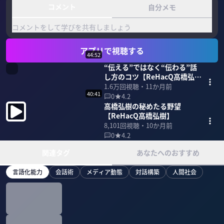
コメント
自分メモ
コメントをして学びを共有しましょう
アプリで視聴する
44:52
“伝える”ではなく“伝わる”話
し方のコツ【ReHacQ高橋弘
樹】
1.6万
回視聴・
11か月前
40:41
0
4.2
高橋弘樹の秘めたる野望
【ReHacQ高橋弘樹】
8,101
回視聴・
10か月前
0
4.2
関連タグ
あなたへのおすすめ
言語化能力
会話術
メディア動態
対話構築
人間社会