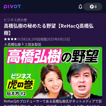
0
ビジネス虎の巻
高橋弘樹の秘めたる野望【ReHacQ高橋弘
樹】
(
581
)
8,109
回視聴
2025年9月15日
高橋弘樹
三田友梨佳
ReHacQのプロデューサーである高橋弘樹氏がネットメディアで目