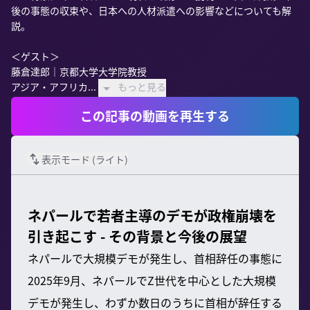
後の事態の収束や、日本への人材派遣への影響などについても解
説。

＜ゲスト＞

藤倉達郎｜京都大学大学院教授

アジア・アフリカ...
もっと見る
この記事の動画を再生する
表示モード (
ライト
)
ネパールで若者主導のデモが政権崩壊を
引き起こす - その背景と今後の展望
ネパールで大規模デモが発生し、首相辞任の事態に
2025年9月、ネパールでZ世代を中心とした大規模
デモが発生し、わずか数日のうちに首相が辞任する