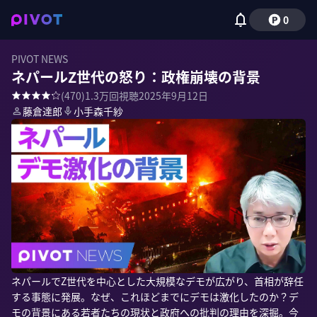
0
PIVOT NEWS
ネパールZ世代の怒り：政権崩壊の背景
(
470
)
1.3万
回視聴
2025年9月12日
藤倉達郎
小手森千紗
ネパールでZ世代を中心とした大規模なデモが広がり、首相が辞任
する事態に発展。なぜ、これほどまでにデモは激化したのか？デ
モの背景にある若者たちの現状と政府への批判の理由を深掘。今