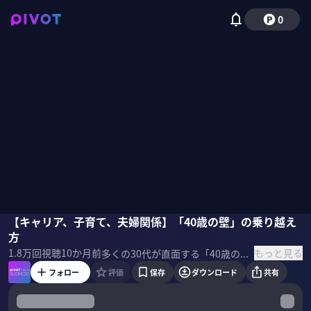
0
尾石晴
【キャリア、子育て、夫婦関係】「40歳の壁」の乗り越え
小手森千紗
方
もっと見る
1.8万
回視聴
10か月前
多くの30代が直面する「40歳の壁」。キャリア、子育て、夫婦関係など様々な点で生き方の見直しを求められる30代において、40歳以降の人生戦略をどのように考えていけば良いのか？キャリア論に詳しい尾石晴氏に聞いた。 ＜ゲスト＞ 尾石晴｜起業家 大学卒業後、外資系メーカーに16年勤務。2020年に退職し独立。2年間のサバティカルタイムを経て、現在は大学院博士課程に在籍中。2013年、2016年生まれの男児2人の母。2021年よりポスパム代表。 ＜参考文献＞ 「40歳の壁」を越える人生戦略
フォロー
評価
保存
ダウンロード
共有