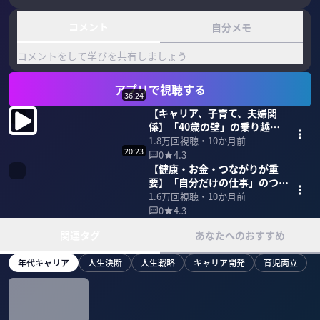
コメント
自分メモ
コメントをして学びを共有しましょう
アプリで視聴する
36:24
【キャリア、子育て、夫婦関
係】「40歳の壁」の乗り越え
方
1.8万
回視聴・
10か月前
20:23
0
4.3
【健康・お金・つながりが重
要】「自分だけの仕事」のつく
り方
1.6万
回視聴・
10か月前
0
4.3
関連タグ
あなたへのおすすめ
年代キャリア
人生決断
人生戦略
キャリア開発
育児両立