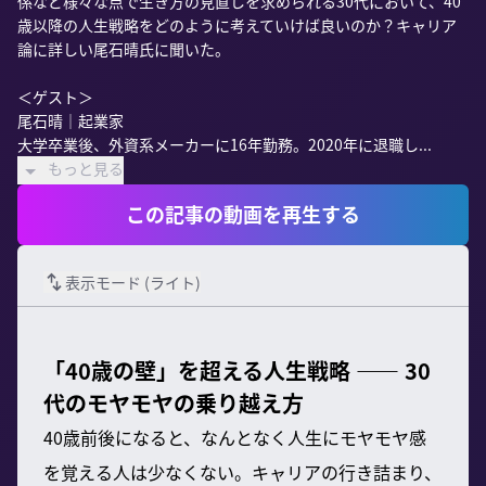
係など様々な点で生き方の見直しを求められる30代において、40
歳以降の人生戦略をどのように考えていけば良いのか？キャリア
論に詳しい尾石晴氏に聞いた。

＜ゲスト＞

尾石晴｜起業家

大学卒業後、外資系メーカーに16年勤務。2020年に退職し...
もっと見る
この記事の動画を再生する
表示モード (
ライト
)
「40歳の壁」を超える人生戦略 —— 30
代のモヤモヤの乗り越え方
40歳前後になると、なんとなく人生にモヤモヤ感
を覚える人は少なくない。キャリアの行き詰まり、