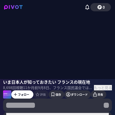
0
田中理
いま日本人が知っておきたい フランスの現在地
野嶋紗己子
もっと見る
8,698
回視聴
11か月前
9月8日、フランス国民議会では内閣の信を問う投票が行われる。分断された議会と政治危機が続くなか、マクロン政権は状況を打開できるのか？ 欧州経済のスペシャリスト・田中理氏に、今後のシナリオを聞いた。 田中理｜第一生命経済研究所 首席エコノミスト 慶応義塾大学卒。青山学院大学修士（経済学）、米バージニア大学修士（経済学・統計学）。日本総合研究所、モルガン・スタンレー・ディーン・ウィッター証券などで日、米、欧の経済分析を担当。 2009年から第一生命経済研究所にて主に欧州経済を担当。 ＜目次＞
フォロー
評価
保存
ダウンロード
共有